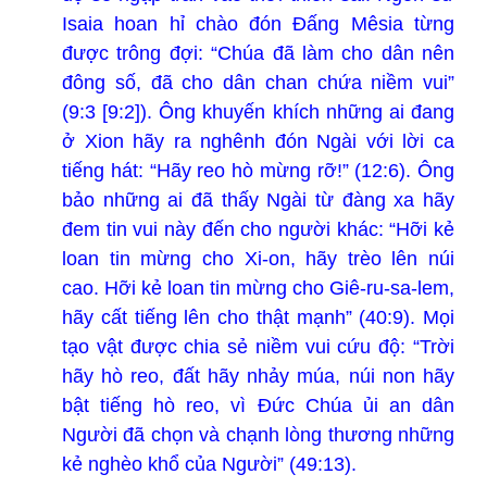
Isaia hoan hỉ chào đón Đấng Mêsia từng
được trông đợi: “Chúa đã làm cho dân nên
đông số, đã cho dân chan chứa niềm vui”
(9:3 [9:2]). Ông khuyến khích những ai đang
ở Xion hãy ra nghênh đón Ngài với lời ca
tiếng hát: “Hãy reo hò mừng rỡ!” (12:6). Ông
bảo những ai đã thấy Ngài từ đàng xa hãy
đem tin vui này đến cho người khác: “Hỡi kẻ
loan tin mừng cho Xi-on, hãy trèo lên núi
cao. Hỡi kẻ loan tin mừng cho Giê-ru-sa-lem,
hãy cất tiếng lên cho thật mạnh” (40:9). Mọi
tạo vật được chia sẻ niềm vui cứu độ: “Trời
hãy hò reo, đất hãy nhảy múa, núi non hãy
bật tiếng hò reo, vì Ðức Chúa ủi an dân
Người đã chọn và chạnh lòng thương những
kẻ nghèo khổ của Người” (49:13).