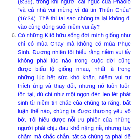
(8:39), trong khi người cai ngục của Phaolô
“và cả nhà vui mừng vì đã tin Thiên Chúa”
(16:34). Thế thì tại sao chúng ta lại không đi
vào cùng dòng suối niềm vui ấy?
Có những Kitô hữu sống đời mình giống như
chỉ có mùa Chay mà không có mùa Phục
Sinh. Đương nhiên tôi hiểu rằng niềm vui ấy
không phải lúc nào trong cuộc đời cũng
được biểu lộ giống nhau, nhất là trong
những lúc hết sức khó khăn. Niềm vui tự
thích ứng và thay đổi, nhưng nó luôn luôn
tồn tại, dù chỉ như một ngọn đèn leo lét phát
sinh từ niềm tin chắc của chúng ta rằng, bất
luận thế nào, chúng ta được thương yêu vô
bờ. Tôi hiểu được nỗi ưu phiền của những
người phải chịu đau khổ nặng nề, nhưng tuy
chậm mà chắc chắn, tất cả chúng ta phải để