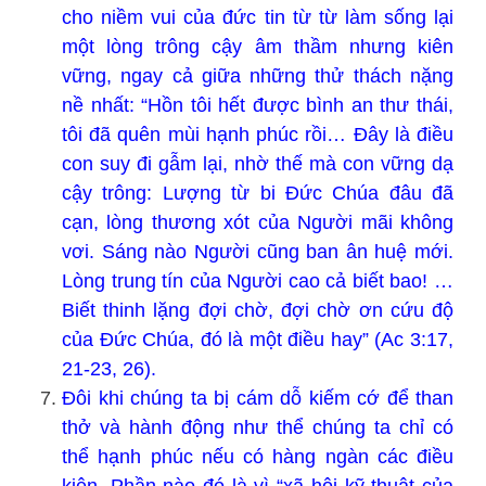
cho niềm vui của đức tin từ từ làm sống lại
một lòng trông cậy âm thầm nhưng kiên
vững, ngay cả giữa những thử thách nặng
nề nhất: “Hồn tôi hết được bình an thư thái,
tôi đã quên mùi hạnh phúc rồi… Ðây là điều
con suy đi gẫm lại, nhờ thế mà con vững dạ
cậy trông: Lượng từ bi Ðức Chúa đâu đã
cạn, lòng thương xót của Người mãi không
vơi. Sáng nào Người cũng ban ân huệ mới.
Lòng trung tín của Người cao cả biết bao! …
Biết thinh lặng đợi chờ, đợi chờ ơn cứu độ
của Ðức Chúa, đó là một điều hay” (Ac 3:17,
21-23, 26).
Đôi khi chúng ta bị cám dỗ kiếm cớ để than
thở và hành động như thể chúng ta chỉ có
thể hạnh phúc nếu có hàng ngàn các điều
kiện. Phần nào đó là vì “xã hội kỹ thuật của