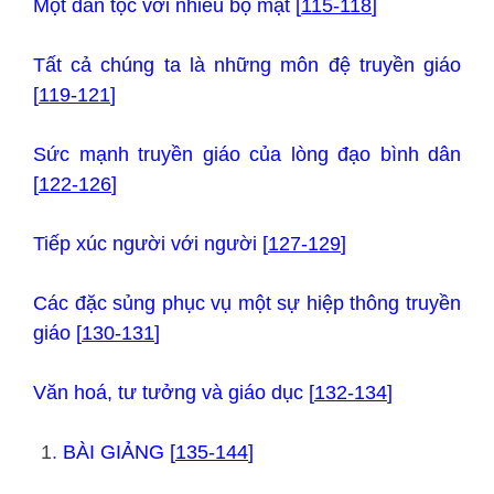
Một dân tộc với nhiều bộ mặt [
115-118
]
Tất cả chúng ta là những môn đệ truyền giáo
[
119-121
]
Sức mạnh truyền giáo của lòng đạo bình dân
[
122-126
]
Tiếp xúc người với người [
127-129
]
Các đặc sủng phục vụ một sự hiệp thông truyền
giáo [
130-131
]
Văn hoá, tư tưởng và giáo dục [
132-134
]
BÀI GIẢNG [
135-144
]