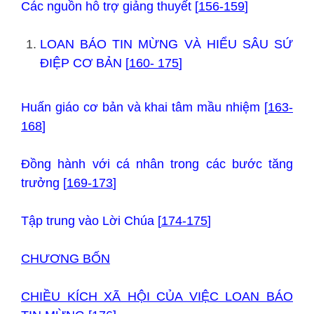
Các nguồn hỗ trợ giảng thuyết [
156-159
]
LOAN BÁO TIN MỪNG VÀ HIỂU SÂU SỨ
ĐIỆP CƠ BẢN [
160- 175
]
Huấn giáo cơ bản và khai tâm mầu nhiệm [
163-
168
]
Đồng hành với cá nhân trong các bước tăng
trưởng [
169-173
]
Tập trung vào Lời Chúa [
174-175
]
CHƯƠNG BỐN
CHIỀU KÍCH XÃ HỘI CỦA VIỆC LOAN BÁO