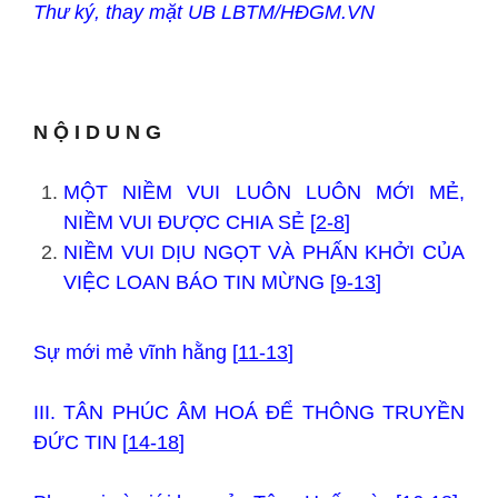
Thư ký, thay mặt UB LBTM/HĐGM.VN
N Ộ I D U N G
MỘT NIỀM VUI LUÔN LUÔN MỚI MẺ,
NIỀM VUI ĐƯỢC CHIA SẺ [
2-8
]
NIỀM VUI DỊU NGỌT VÀ PHẤN KHỞI CỦA
VIỆC LOAN BÁO TIN MỪNG [
9-13
]
Sự mới mẻ vĩnh hằng [
11-13
]
III. TÂN PHÚC ÂM HOÁ ĐỂ THÔNG TRUYỀN
ĐỨC TIN [
14-18
]