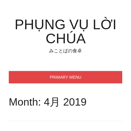
Skip
to
content
PHỤNG VỤ LỜI
CHÚA
みことばの食卓
PRIMARY MENU
Month:
4月 2019