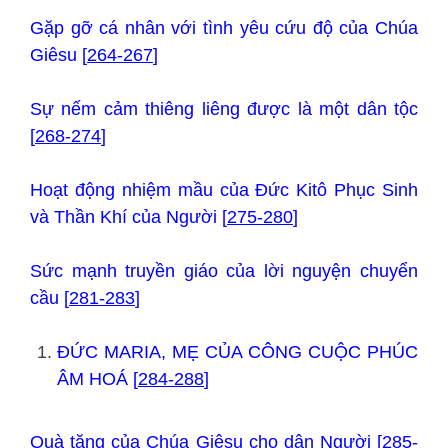
Gặp gỡ cá nhân với tình yêu cứu độ của Chúa
Giêsu [
264-267
]
Sự nếm cảm thiêng liêng được là một dân tộc
[
268-274
]
Hoạt động nhiệm mầu của Đức Kitô Phục Sinh
và Thần Khí của Người [
275-280
]
Sức mạnh truyền giáo của lời nguyện chuyển
cầu [
281-283
]
ĐỨC MARIA, MẸ CỦA CÔNG CUỘC PHÚC
ÂM HOÁ [
284-288
]
Quà tặng của Chúa Giêsu cho dân Người [
285-