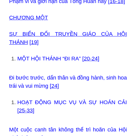
Phạm vi và giới hạn của Tông Huấn này [
16-18
]
CHƯƠNG MỘT
SỰ BIẾN ĐỔI TRUYỀN GIÁO CỦA HỘI
THÁNH
[
19
]
MỘT HỘI THÁNH “ĐI RA” [
20-24
]
Đi bước trước, dấn thân và đồng hành, sinh hoa
trái và vui mừng [
24
]
HOẠT ĐỘNG MỤC VỤ VÀ SỰ HOÁN CẢI
[
25-33
]
Một cuộc canh tân không thể trì hoãn của Hội