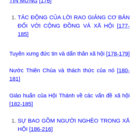
TIN MỪNG
[
176
]
TÁC ĐỘNG CỦA LỜI RAO GIẢNG CƠ BẢN
ĐỐI VỚI CỘNG ĐỒNG VÀ XÃ HỘI [
177-
185
]
Tuyên xưng đức tin và dấn thân xã hội [
178-179
]
Nước Thiên Chúa và thách thức của nó [
180-
181
]
Giáo huấn của Hội Thánh về các vấn đề xã hội
[
182-185
]
SỰ BAO GỒM NGƯỜI NGHÈO TRONG XÃ
HỘI [
186-216
]