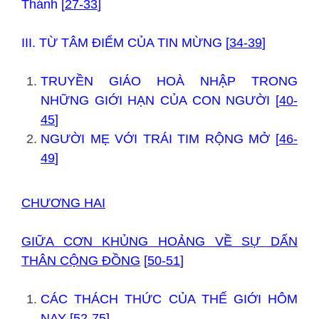
Thánh [
27-33
]
III. TỪ TÂM ĐIỂM CỦA TIN MỪNG [
34-39
]
TRUYỀN GIÁO HOÀ NHẬP TRONG
NHỮNG GIỚI HẠN CỦA CON NGƯỜI [
40-
45
]
NGƯỜI MẸ VỚI TRÁI TIM RỘNG MỞ [
46-
49
]
CHƯƠNG HAI
GIỮA CƠN KHỦNG HOẢNG VỀ SỰ DẤN
THÂN CỘNG ĐỒNG
[
50-51
]
CÁC THÁCH THỨC CỦA THẾ GIỚI HÔM
NAY [
52-75
]