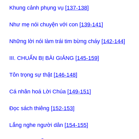
Khung cảnh phụng vụ [
137-138
]
Như mẹ nói chuyện với con [
139-141
]
Những lời nói làm trái tim bừng cháy [
142-144
]
III. CHUẨN BỊ BÀI GIẢNG [
145-159
]
Tôn trọng sự thật [
146-148
]
Cá nhân hoá Lời Chúa [
149-151
]
Đọc sách thiêng [
152-153
]
Lắng nghe người dân [
154-155
]