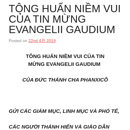
TÔNG HUẤN NIỀM VUI
CỦA TIN MỪNG
EVANGELII GAUDIUM
Posted on
22nd 4月 2019
TÔNG HUẤN
NIỀM VUI CỦA TIN
MỪNG
EVANGELII GAUDIUM
CỦA ĐỨC THÁNH CHA PHANXICÔ
GỬI CÁC GIÁM MỤC, LINH MỤC VÀ PHÓ TẾ,
CÁC NGƯỜI THÁNH HIẾN VÀ GIÁO DÂN