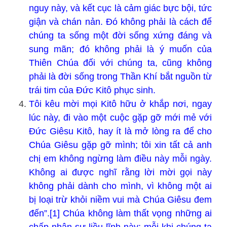
nguy này, và kết cục là cảm giác bực bội, tức
giận và chán nản. Đó không phải là cách để
chúng ta sống một đời sống xứng đáng và
sung mãn; đó không phải là ý muốn của
Thiên Chúa đối với chúng ta, cũng không
phải là đời sống trong Thần Khí bắt nguồn từ
trái tim của Đức Kitô phục sinh.
Tôi kêu mời mọi Kitô hữu ở khắp nơi, ngay
lúc này, đi vào một cuộc gặp gỡ mới mẻ với
Đức Giêsu Kitô, hay ít là mở lòng ra để cho
Chúa Giêsu gặp gỡ mình; tôi xin tất cả anh
chị em không ngừng làm điều này mỗi ngày.
Không ai được nghĩ rằng lời mời gọi này
không phải dành cho mình, vì không một ai
bị loại trừ khỏi niềm vui mà Chúa Giêsu đem
đến”.[1] Chúa không làm thất vọng những ai
chấp nhận sự liều lĩnh này; mỗi khi chúng ta