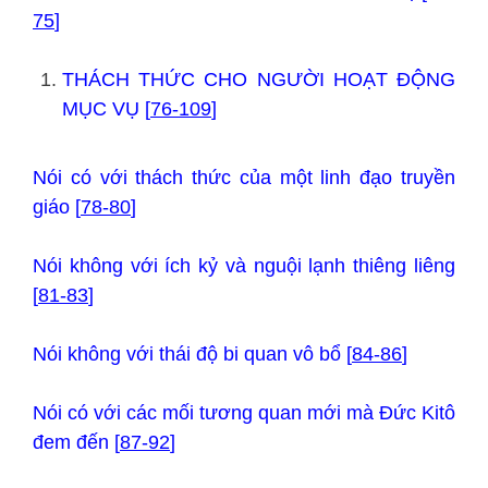
75
]
THÁCH THỨC CHO NGƯỜI HOẠT ĐỘNG
MỤC VỤ [
76-109
]
Nói có với thách thức của một linh đạo truyền
giáo [
78-80
]
Nói không với ích kỷ và nguội lạnh thiêng liêng
[
81-83
]
Nói không với thái độ bi quan vô bổ [
84-86
]
Nói có với các mối tương quan mới mà Đức Kitô
đem đến [
87-92
]