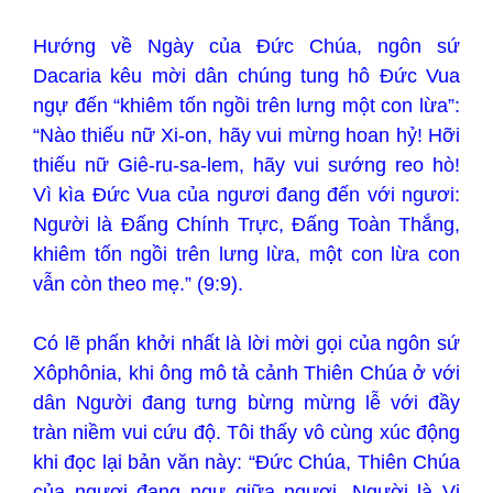
Hướng về Ngày của Đức Chúa, ngôn sứ
Dacaria kêu mời dân chúng tung hô Đức Vua
ngự đến “khiêm tốn ngồi trên lưng một con lừa”:
“Nào thiếu nữ Xi-on, hãy vui mừng hoan hỷ! Hỡi
thiếu nữ Giê-ru-sa-lem, hãy vui sướng reo hò!
Vì kìa Ðức Vua của ngươi đang đến với ngươi:
Người là Ðấng Chính Trực, Ðấng Toàn Thắng,
khiêm tốn ngồi trên lưng lừa, một con lừa con
vẫn còn theo mẹ.” (9:9).
Có lẽ phấn khởi nhất là lời mời gọi của ngôn sứ
Xôphônia, khi ông mô tả cảnh Thiên Chúa ở với
dân Người đang tưng bừng mừng lễ với đầy
tràn niềm vui cứu độ. Tôi thấy vô cùng xúc động
khi đọc lại bản văn này: “Ðức Chúa, Thiên Chúa
của ngươi đang ngự giữa ngươi, Người là Vị