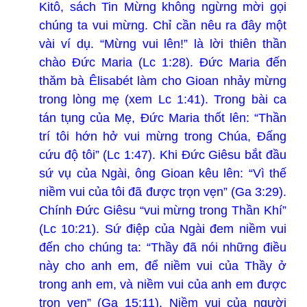
Kitô, sách Tin Mừng không ngừng mời gọi
chúng ta vui mừng. Chỉ cần nêu ra đây một
vài ví dụ. “Mừng vui lên!” là lời thiên thần
chào Đức Maria (Lc 1:28). Đức Maria đến
thăm bà Êlisabét làm cho Gioan nhảy mừng
trong lòng mẹ (xem Lc 1:41). Trong bài ca
tán tụng của Mẹ, Đức Maria thốt lên: “Thần
trí tôi hớn hở vui mừng trong Chúa, Ðấng
cứu độ tôi” (Lc 1:47). Khi Đức Giêsu bắt đầu
sứ vụ của Ngài, ông Gioan kêu lên: “Vì thế
niềm vui của tôi đã được trọn vẹn” (Ga 3:29).
Chính Đức Giêsu “vui mừng trong Thần Khí”
(Lc 10:21). Sứ điệp của Ngài đem niềm vui
đến cho chúng ta: “Thầy đã nói những điều
này cho anh em, để niềm vui của Thầy ở
trong anh em, và niềm vui của anh em được
trọn vẹn” (Ga 15:11). Niềm vui của người