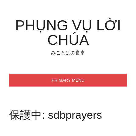
Skip
to
content
PHỤNG VỤ LỜI
CHÚA
みことばの食卓
PRIMARY MENU
保護中: sdbprayers