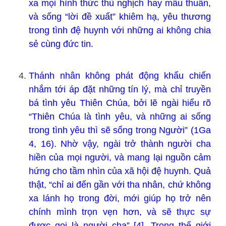
xa mọi hình thức thù nghịch hay mâu thuẫn,
và sống “lời đề xuất” khiêm hạ, yêu thương
trong tình đệ huynh với những ai không chia
sẻ cùng đức tin.
Thánh nhân không phát động khẩu chiến
nhắm tới áp đặt những tín lý, mà chỉ truyền
bá tình yêu Thiên Chúa, bởi lẽ ngài hiểu rõ
“Thiên Chúa là tình yêu, và những ai sống
trong tình yêu thì sẽ sống trong Người” (1Ga
4, 16). Nhờ vậy, ngài trở thành người cha
hiền của mọi người, và mang lại nguồn cảm
hứng cho tầm nhìn của xã hội đệ huynh. Quả
thật, “chỉ ai đến gần với tha nhân, chứ không
xa lánh họ trong đời, mới giúp họ trở nên
chính mình trọn vẹn hơn, và sẽ thực sự
được gọi là người cha” [4]. Trong thế giới