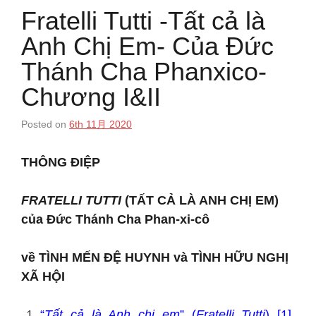
Fratelli Tutti -Tất cả là
Anh Chị Em- Của Đức
Thánh Cha Phanxico-
Chương I&II
Posted on
6th 11月 2020
THÔNG ĐIỆP
FRATELLI TUTTI
(TẤT CẢ LÀ ANH CHỊ EM)
của Đức Thánh Cha Phan-xi-cô
về TÌNH MẾN ĐỆ HUYNH và TÌNH HỮU NGHỊ
XÃ HỘI
“
Tất cả là Anh chị em
” (
Fratelli Tutti
) [1].