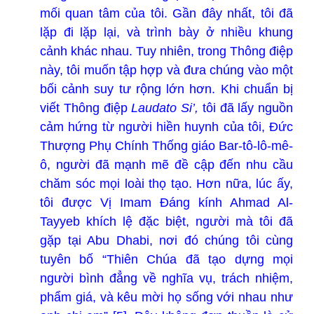
mối quan tâm của tôi. Gần đây nhất, tôi đã
lặp đi lặp lại, và trình bày ở nhiều khung
cảnh khác nhau. Tuy nhiên, trong Thông điệp
này, tôi muốn tập hợp và đưa chúng vào một
bối cảnh suy tư rộng lớn hơn. Khi chuẩn bị
viết Thông điệp
Laudato Si’,
tôi đã lấy nguồn
cảm hứng từ người hiền huynh của tôi, Đức
Thượng Phụ Chính Thống giáo Bar-tô-lô-mê-
ô, người đã mạnh mẽ đề cập đến nhu cầu
chăm sóc mọi loài thọ tạo. Hơn nữa, lúc ấy,
tôi được Vị Imam Đáng kính Ahmad Al-
Tayyeb khích lệ đặc biệt, người mà tôi đã
gặp tại Abu Dhabi, nơi đó chúng tôi cùng
tuyên bố “Thiên Chúa đã tạo dựng mọi
người bình đẳng về nghĩa vụ, trách nhiệm,
phẩm giá, và kêu mời họ sống với nhau như