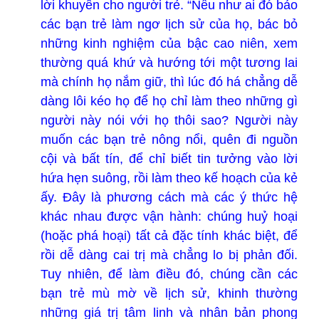
lời khuyên cho người trẻ. “Nếu như ai đó bảo
các bạn trẻ làm ngơ lịch sử của họ, bác bỏ
những kinh nghiệm của bậc cao niên, xem
thường quá khứ và hướng tới một tương lai
mà chính họ nắm giữ, thì lúc đó há chẳng dễ
dàng lôi kéo họ để họ chỉ làm theo những gì
người này nói với họ thôi sao? Người này
muốn các bạn trẻ nông nổi, quên đi nguồn
cội và bất tín, để chỉ biết tin tưởng vào lời
hứa hẹn suông, rồi làm theo kế hoạch của kẻ
ấy. Đây là phương cách mà các ý thức hệ
khác nhau được vận hành: chúng huỷ hoại
(hoặc phá hoại) tất cả đặc tính khác biệt, để
rồi dễ dàng cai trị mà chẳng lo bị phản đối.
Tuy nhiên, để làm điều đó, chúng cần các
bạn trẻ mù mờ về lịch sử, khinh thường
những giá trị tâm linh và nhân bản phong