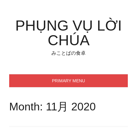
Skip
to
content
PHỤNG VỤ LỜI
CHÚA
みことばの食卓
PRIMARY MENU
Month:
11月 2020