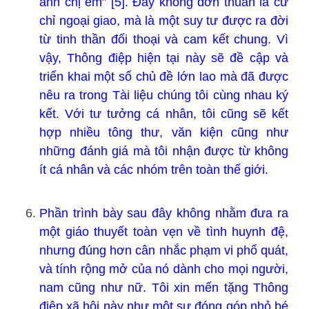
anh chị em” [5]. Đây không đơn thuần là cử
chỉ ngoại giao, mà là một suy tư được ra đời
từ tinh thần đối thoại và cam kết chung. Vì
vậy, Thông điệp hiện tại này sẽ đề cập và
triển khai một số chủ đề lớn lao mà đã được
nêu ra trong Tài liệu chúng tôi cùng nhau ký
kết. Với tư tưởng cá nhân, tôi cũng sẽ kết
hợp nhiều tông thư, văn kiện cũng như
những đánh giá mà tôi nhận được từ không
ít cá nhân và các nhóm trên toàn thế giới.
Phần trình bày sau đây không nhằm đưa ra
một giáo thuyết toàn vẹn về tình huynh đệ,
nhưng đúng hơn cân nhắc phạm vi phổ quát,
và tính rộng mở của nó dành cho mọi người,
nam cũng như nữ. Tôi xin mến tặng Thông
điệp xã hội này như một sự đóng góp nhỏ bé