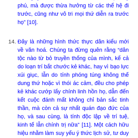
phú, mà được thừa hưởng từ các thế hệ đi
trước, cũng như vô tri mọi thứ diễn ra trước
họ” [10].
Đây là những hình thức thực dân kiểu mới
về văn hoá. Chúng ta đừng quên rằng “dân
tộc nào từ bỏ truyền thống của mình, kể cả
do loạn trí bắt chước kẻ khác, hay vì bạo lực
xúi giục, lẫn do tính phóng túng không thể
dung thứ hoặc vì thói ác cảm, đều cho phép
kẻ khác cướp lấy chính linh hồn họ, dẫn đến
kết cuộc đánh mất không chỉ bản sắc tinh
thần, mà còn cả sự nhất quán đạo đức của
họ, và sau cùng, là tính độc lập về trí tuệ,
kinh tế lẫn chính trị nữa” [11]. Một cách hữu
hiệu nhằm làm suy yếu ý thức lịch sử, tư duy