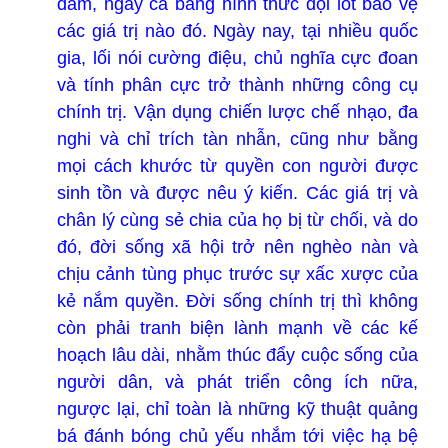
đảm, ngay cả bằng hình thức đội lốt bảo vệ
các giá trị nào đó. Ngày nay, tại nhiều quốc
gia, lối nói cường điệu, chủ nghĩa cực đoan
và tính phân cực trở thành những công cụ
chính trị. Vận dụng chiến lược chế nhạo, đa
nghi và chỉ trích tàn nhẫn, cũng như bằng
mọi cách khước từ quyền con người được
sinh tồn và được nêu ý kiến. Các giá trị và
chân lý cùng sẻ chia của họ bị từ chối, và do
đó, đời sống xã hội trở nên nghèo nàn và
chịu cảnh tùng phục trước sự xấc xược của
kẻ nắm quyền. Đời sống chính trị thì không
còn phải tranh biện lành mạnh về các kế
hoạch lâu dài, nhằm thúc đẩy cuộc sống của
người dân, và phát triển công ích nữa,
ngược lại, chỉ toàn là những kỹ thuật quảng
bá đánh bóng chủ yếu nhắm tới việc hạ bệ