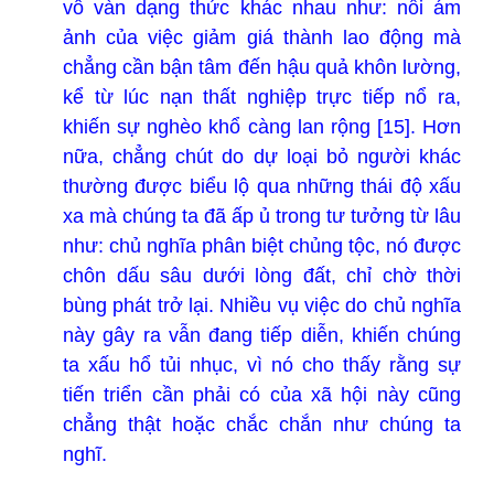
vô vàn dạng thức khác nhau như: nỗi ám
ảnh của việc giảm giá thành lao động mà
chẳng cần bận tâm đến hậu quả khôn lường,
kể từ lúc nạn thất nghiệp trực tiếp nổ ra,
khiến sự nghèo khổ càng lan rộng [15]. Hơn
nữa, chẳng chút do dự loại bỏ người khác
thường được biểu lộ qua những thái độ xấu
xa mà chúng ta đã ấp ủ trong tư tưởng từ lâu
như: chủ nghĩa phân biệt chủng tộc, nó được
chôn dấu sâu dưới lòng đất, chỉ chờ thời
bùng phát trở lại. Nhiều vụ việc do chủ nghĩa
này gây ra vẫn đang tiếp diễn, khiến chúng
ta xấu hổ tủi nhục, vì nó cho thấy rằng sự
tiến triển cần phải có của xã hội này cũng
chẳng thật hoặc chắc chắn như chúng ta
nghĩ.