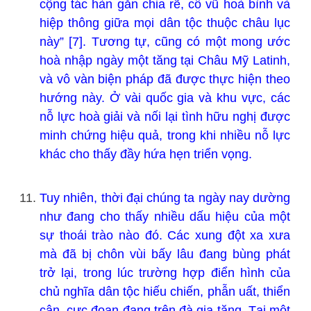
cộng tác hàn gắn chia rẽ, cổ vũ hoà bình và
hiệp thông giữa mọi dân tộc thuộc châu lục
này” [7]. Tương tự, cũng có một mong ước
hoà nhập ngày một tăng tại Châu Mỹ Latinh,
và vô vàn biện pháp đã được thực hiện theo
hướng này. Ở vài quốc gia và khu vực, các
nỗ lực hoà giải và nối lại tình hữu nghị được
minh chứng hiệu quả, trong khi nhiều nỗ lực
khác cho thấy đầy hứa hẹn triển vọng.
Tuy nhiên, thời đại chúng ta ngày nay dường
như đang cho thấy nhiều dấu hiệu của một
sự thoái trào nào đó. Các xung đột xa xưa
mà đã bị chôn vùi bấy lâu đang bùng phát
trở lại, trong lúc trường hợp điển hình của
chủ nghĩa dân tộc hiếu chiến, phẫn uất, thiển
cận, cực đoan đang trên đà gia tăng. Tại một