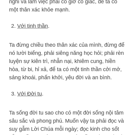
nghỉ và làm việc phải có giờ có giấc, để ta có
một thân xác khỏe mạnh.
Với tinh thần
.
Ta đừng chiều theo thân xác của mình, đừng để
nó lười biếng, phải siêng năng học hỏi; phải rèn
luyện sự kiên trì, nhẫn nại, khiêm cung, hiền
hòa, từ bi, hỉ xả, để ta có một tinh thần cởi mở,
sảng khoái, phấn khởi, yêu đời và an bình.
Với Đời tu
.
Ta sống đời tu sao cho có một đời sống nội tâm
sâu sắc và phong phú. Muốn vậy ta phải đọc và
suy gẫm Lời Chúa mỗi ngày; đọc kinh cho sốt