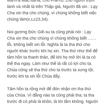
Ma-ri-a Mác-đa-la; cho Phê-rô; cho người trộm
lành và nhất là trên Thập giá, Người đã xin : Lạy
Cha xin tha cho chúng, vì chúng không biết việc
chúng làm(x.Lc23,34).
Noi gương Đức Giê-su ta cũng phải nói : Lạy
Cha xin tha cho chúng vì chúng không biết ……
lỗi, không biết xin lỗi. Nghĩa là ta tha thứ cho
người khác trước khi họ xin. Tha thứ như thế để
tâm hồn ta thanh thản, để khi họ mở lời là ta có
thể tha ngay. Làm như thế là rất có lợi cho ta.
Chúa cũng sẽ tha thứ cho ta trước ta xưng tội,
trước khi ta xin lỗi Chúa đấy.
Tâm hồn ta rộng mở để đón nhận ơn tha thứ
của Chúa. Vì đằng nào ta cũng phải tha; ta tha
trước đi có phải là khôn, là lời lắm không. Người