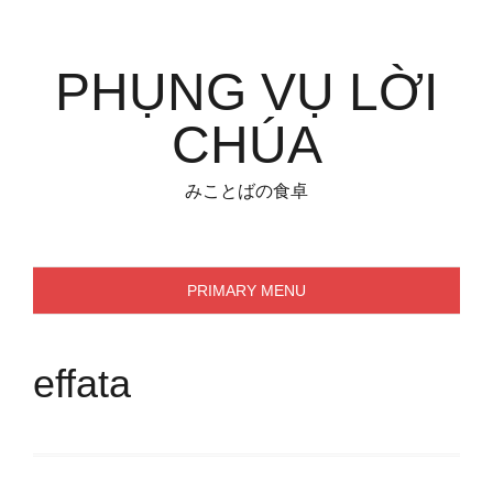
Skip
to
content
PHỤNG VỤ LỜI
CHÚA
みことばの食卓
PRIMARY MENU
effata