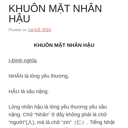
KHUÔN MẶT NHÂN
HẬU
Posted on
1st 6月 2016
KHUÔN MẶT NHÂN HẬU
I-Định nghĩa
.
NHÂN là lòng yêu thương.
HẬU là sâu nặng.
Lòng nhân hậu là lòng yêu thương yêu sâu
nặng. Chữ “Nhân” ở đây không phải là chữ
“người”(人), mà là chữ “zin”（仁）. Tiếng Nhật