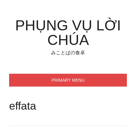
Skip
to
content
PHỤNG VỤ LỜI
CHÚA
みことばの食卓
PRIMARY MENU
effata