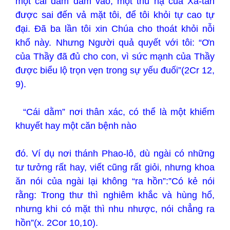
một cái dằm đâm vào, một thủ hạ của Xa-tan
được sai đến vả mặt tôi, để tôi khỏi tự cao tự
đại. Đã ba lần tôi xin Chúa cho thoát khỏi nỗi
khổ này. Nhưng Người quả quyết với tôi: “Ơn
của Thầy đã đủ cho con, vì sức mạnh của Thầy
được biểu lộ trọn vẹn trong sự yếu đuối”(2Cr 12,
9).
“Cái dằm” nơi thân xác, có thể là một khiếm
khuyết hay một căn bệnh nào
đó. Ví dụ nơi thánh Phao-lô, dù ngài có những
tư tưởng rất hay, viết cũng rất giỏi, nhưng khoa
ăn nói của ngài lại không “ra hồn”:”Có kẻ nói
rằng: Trong thư thì nghiêm khắc và hùng hổ,
nhưng khi có mặt thì nhu nhược, nói chẳng ra
hồn”(x. 2Cor 10,10).