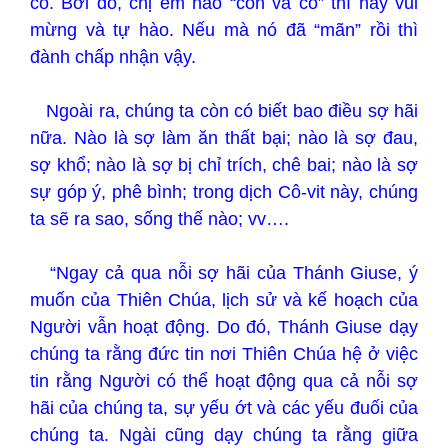
có. Bởi đó, chị em nào “còn và có” thì hãy vui
mừng và tự hào. Nếu mà nó đã “mãn” rồi thì
đành chấp nhận vậy.
Ngoài ra, chúng ta còn có biết bao điều sợ hãi
nữa. Nào là sợ làm ăn thất bại; nào là sợ đau,
sợ khổ; nào là sợ bị chỉ trích, chê bai; nào là sợ
sự góp ý, phê bình; trong dịch Cô-vit này, chúng
ta sẽ ra sao, sống thế nào; vv….
“Ngay cả qua nỗi sợ hãi của Thánh Giuse, ý
muốn của Thiên Chúa, lịch sử và kế hoạch của
Người vẫn hoạt động. Do đó, Thánh Giuse dạy
chúng ta rằng đức tin nơi Thiên Chúa hệ ở việc
tin rằng Người có thể hoạt động qua cả nỗi sợ
hãi của chúng ta, sự yếu ớt và các yếu đuối của
chúng ta. Ngài cũng dạy chúng ta rằng giữa