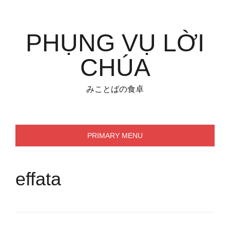
Skip
to
content
PHỤNG VỤ LỜI
CHÚA
みことばの食卓
PRIMARY MENU
effata