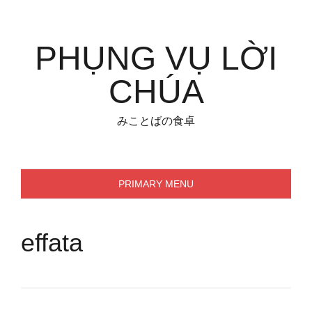
Skip
to
content
PHỤNG VỤ LỜI
CHÚA
みことばの食卓
PRIMARY MENU
effata