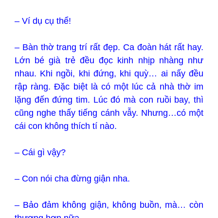
– Ví dụ cụ thể!
– Bàn thờ trang trí rất đẹp. Ca đoàn hát rất hay.
Lớn bé già trẻ đều đọc kinh nhịp nhàng như
nhau. Khi ngồi, khi đứng, khi quỳ… ai nấy đều
rập ràng. Đặc biệt là có một lúc cả nhà thờ im
lặng đến đứng tim. Lúc đó mà con ruồi bay, thì
cũng nghe thấy tiếng cánh vẫy. Nhưng…có một
cái con không thích tí nào.
– Cái gì vậy?
– Con nói cha đừng giận nha.
– Bảo đảm không giận, không buồn, mà… còn
thương hơn nữa.