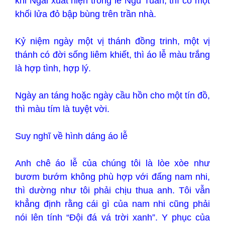
khi Ngài xuất hiện trong lễ Ngũ Tuần, thì có một
khối lửa đỏ bập bùng trên trần nhà.
Kỷ niệm ngày một vị thánh đồng trinh, một vị
thánh có đời sống liêm khiết, thì áo lễ màu trắng
là hợp tình, hợp lý.
Ngày an táng hoặc ngày cầu hồn cho một tín đồ,
thì màu tím là tuyệt vời.
Suy nghĩ về hình dáng áo lễ
Anh chê áo lễ của chúng tôi là lòe xòe như
bươm bướm không phù hợp với đấng nam nhi,
thì dường như tôi phải chịu thua anh. Tôi vẫn
khẳng định rằng cái gì của nam nhi cũng phải
nói lên tính “Đội đá vá trời xanh”. Y phục của