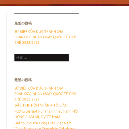
最近の投稿
SỨ ĐIỆP CỦA ĐỨC THÁNH CHA
PHANXICÔ NHÂN NGÀY QUỐC TẾ GIỚI
TRẺ 2022-2023
検索
最近の投稿
SỨ ĐIỆP CỦA ĐỨC THÁNH CHA
PHANXICÔ NHÂN NGÀY QUỐC TẾ GIỚI
TRẺ 2022-2023
ĐẶC TÍNH HÔN NHÂN KITÔ GIÁO
Hướng tới một Hội Thánh hiệp hành-HỘI
ĐỒNG GIÁM MỤC VIỆT NAM
Đại hội giới trẻ Công Giáo Việt Nam
Vùng Shizuoka – Giáo phận Yokohama