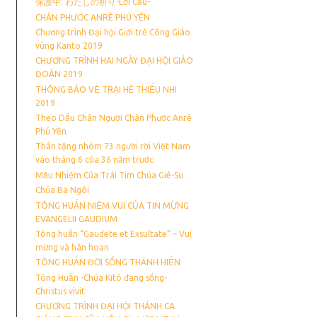
保護中: わたしの祈り-Lời Cầu-
CHÂN PHƯỚC ANRÊ PHÚ YÊN
Chương trình Đại hội Giới trẻ Công Giáo
vùng Kanto 2019
CHƯƠNG TRÌNH HAI NGÀY ĐẠI HỘI GIÁO
ĐOÀN 2019
THÔNG BÁO VỀ TRẠI HÈ THIẾU NHI
2019
Theo Dấu Chân Người Chân Phước Anrê
Phú Yên
Thân tặng nhóm 73 người rời Việt Nam
vào tháng 6 của 36 năm trước
Mầu Nhiệm Của Trái Tim Chúa Giê-Su
Chúa Ba Ngôi
TÔNG HUẤN NIỀM VUI CỦA TIN MỪNG
EVANGELII GAUDIUM
Tông huấn “Gaudete et Exsultate” – Vui
mừng và hân hoan
TÔNG HUẤN ĐỜI SỐNG THÁNH HIẾN
Tông Huấn -Chúa Kitô đang sống-
Christus vivit
CHƯƠNG TRÌNH ĐẠI HỘI THÁNH CA