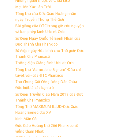
Những người thuộc về Chúa Kito
Mẹ Hồn Xác Lên Trời
Tông thư của Đức Giáo Hoàng nhân
ngày Truyền Thông Thế Giới
Bài giảng của ĐTC trong giờ cầu nguyện
và ban phép lành Urbi et Orbi
Sứ Điệp Ngày Quốc Tế Bệnh Nhân của
Đức Thánh Cha Phanxico
Sứ điệp ngày Hòa bình cho Thế giới- Đức
Thánh Cha Phanxicô
Thông điệp Giáng Sinh Urbi et Orbi
Tông thư “Admirabile Signum”-Dấu chỉ
tuyệt vời- của ĐTC Phanxico
Thư Chung Gửi Cộng Đồng Dân Chúa-
Đặc biệt là các bạn trẻ
Sứ Điệp Truyền Giáo Năm 2019 của Đức
Thánh Cha Phanxico
Tông Thứ MAXIMUM ILLUD-Đức Giáo
Hoàng Benedicto XV
Kinh Mân Côi
Đức Giáo Hoàng thứ 266 Phanxico sẽ
viếng thăm Nhật