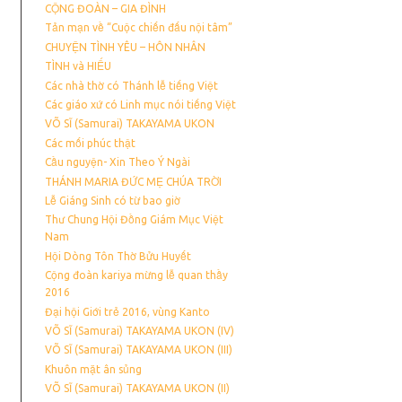
CỘNG ĐOÀN – GIA ĐÌNH
Tản mạn về “Cuộc chiến đấu nội tâm”
CHUYỆN TÌNH YÊU – HÔN NHÂN
TÌNH và HIẾU
Các nhà thờ có Thánh lễ tiếng Việt
Các giáo xứ có Linh mục nói tiếng Việt
VÕ SĨ (Samurai) TAKAYAMA UKON
Các mối phúc thật
Cầu nguyện- Xin Theo Ý Ngài
THÁNH MARIA ĐỨC MẸ CHÚA TRỜI
Lễ Giáng Sinh có từ bao giờ
Thư Chung Hội Đồng Giám Mục Việt
Nam
Hội Dòng Tôn Thờ Bửu Huyết
Cộng đoàn kariya mừng lễ quan thầy
2016
Đại hội Giới trẻ 2016, vùng Kanto
VÕ SĨ (Samurai) TAKAYAMA UKON (IV)
VÕ SĨ (Samurai) TAKAYAMA UKON (III)
Khuôn mặt ân sủng
VÕ SĨ (Samurai) TAKAYAMA UKON (II)