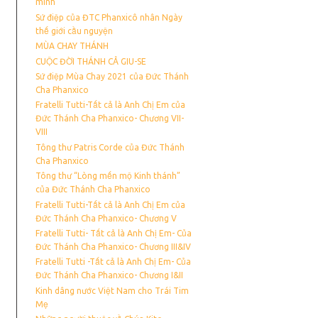
mình
Sứ điệp của ĐTC Phanxicô nhân Ngày
thế giới cầu nguyện
MÙA CHAY THÁNH
CUỘC ĐỜI THÁNH CẢ GIU-SE
Sứ điệp Mùa Chay 2021 của Đức Thánh
Cha Phanxico
Fratelli Tutti-Tất cả là Anh Chị Em của
Đức Thánh Cha Phanxico- Chương VII-
VIII
Tông thư Patris Corde của Đức Thánh
Cha Phanxico
Tông thư “Lòng mến mộ Kinh thánh”
của Đức Thánh Cha Phanxico
Fratelli Tutti-Tất cả là Anh Chị Em của
Đức Thánh Cha Phanxico- Chương V
Fratelli Tutti- Tất cả là Anh Chị Em- Của
Đức Thánh Cha Phanxico- Chương III&IV
Fratelli Tutti -Tất cả là Anh Chị Em- Của
Đức Thánh Cha Phanxico- Chương I&II
Kinh dâng nước Việt Nam cho Trái Tim
Mẹ