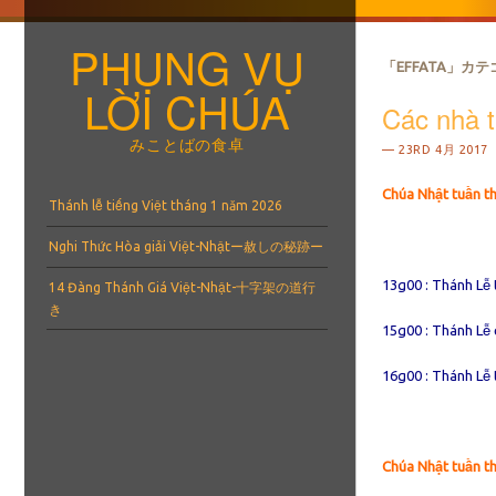
PHỤNG VỤ
「
EFFATA
」カテ
LỜI CHÚA
Các nhà t
みことばの食卓
23RD 4月 2017
Chúa Nhật tuần th
メニュー
コンテンツへスキップ
Thánh lễ tiếng Việt tháng 1 năm 2026
Nghi Thức Hòa giải Việt-Nhậtー赦しの秘跡ー
13g00 : Thánh Lễ 
14 Đàng Thánh Giá Việt-Nhật-十字架の道行
き
15g00 : Thánh Lễ 
16g00 : Thánh Lễ 
Chúa Nhật tuần th