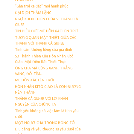
“Gần trời xa đất” mới hạnh phúc
ĐẠI DỊCH THẦM LẶNG
NGỢI KHEN THIÊN CHÚA VÌ THÁNH CẢ
GIUSE
TÍN ĐIỀU ĐỨC MẸ HỒN XÁC LÊN TRỜI
TƯƠNG QUAN MẬT THIẾT GIỮA CÁC
THÁNH VỚI THÁNH CẢ GIU-SE
Tình cảm thiêng liêng của gia đình
Sự Thánh Thiện Của Hôn Nhân Kitô
Giáo: Một Điều Rất Thiết Thực
ÔNG CHA MÀ CŨNG XANH, TRẮNG,
VÀNG, ĐỎ, TÍM…
MẸ HỒN XÁC LÊN TRỜI
HÔN NHÂN KITÔ GIÁO LÀ CON ĐƯỜNG
NÊN THÁNH
THÁNH CẢ GIU-SE VỚI LỜI KHẨN
NGUYỆN CỦA CHÚNG TA
Tình yêu không có việc làm là tình yêu
chết
MỘT NGƯỜI CHA TRONG BÓNG TỐI
Dịu dàng và yêu thương sự yếu đuối của