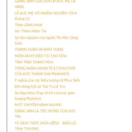
GIÁNG SINH CỦA LIÊN CĐ ĐỨC MẸ LA
VANG
LỄ ĐỨC MẸ VÔ NHIỄM NGUYÊN TỘI 8
tháng 12
TÌNH LÃNG-MẠN
Xin Thêm Niềm Tin
Sự cầu nguyện của người Tín Hữu Công
Giáo
THANH XUÂN VÀ KHÁT VỌNG
MÓN ĂN KỲ DIỆU TỪ TẠO HÓA
TÂM TÌNH THÁNG HOA
TÔNG HUẤN GAUDETE ET EXULTATE
CỦA ĐỨC THÁNH CHA PHANXICÔ
Ý nghĩa của các biểu tượng Lễ Phục Sinh
Ðôi dòng lịch sử Thứ Tư Lễ Tro
Sứ điệp Mùa Chay 2018 của Đức giáo
hoàng Phanxicô
MỘT CHUYẾN HÀNH HƯƠNG
GIÁNG SINH LÀ TIỆC MỪNG CỦA ĐỨC
TIN
10 CÁCH THỨC CHÚA GIÊSU BIỂU LỘ
TÌNH THƯƠNG