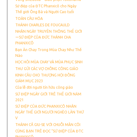
Sứ điệp của ĐTC Phanxicô cho Ngày
Thế giới Ông Bà và Người Cao tuổi
TOÀN CẦU HÓA
THÁNH CHARLES DE FOUCAULD
NHÂN NGÀY TRUYỀN THÔNG THẾ GIỚI
ーSỨ ĐIỆP CỦA ĐỨC THÁNH CHA
PHANXICÔ
Bạn Ăn Chay Trong Mùa Chay Như Thế
Nào
HỌC HỎI MÙA CHAY VÀ MÙA PHỤC SINH
THƯ GỬI CÁC VỢ CHỒNG CÔNG GIÁO
KINH CẦU CHO THƯỢNG HỘI ĐỒNG
GIÁM MỤC 2023
Của lễ đời người tín hữu công giáo
SỨ ĐIỆP NGÀY GIỚI TRẺ THẾ GIỚI NĂM
2021
SỨ ĐIỆP CỦA ĐỨC PHANXICÔ NHÂN
NGÀY THẾ GIỚI NGƯỜI NGHÈO LẦN THỨ
V
THÁNH CẢ GIU-SE VỚI CHUỖI MÂN CÔI
CÙNG BẠN TRẺ ĐỌC “SỨ ĐIỆP CỦA ĐTC
PHANXICÔ