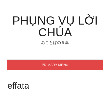
Skip
to
content
PHỤNG VỤ LỜI
CHÚA
みことばの食卓
PRIMARY MENU
effata