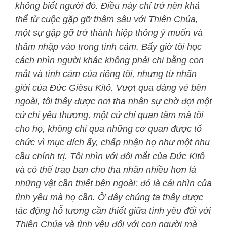
không biết người đó. Điều này chỉ trở nên khả
thể từ cuộc gặp gỡ thâm sâu với Thiên Chúa,
một sự gặp gỡ trở thành hiệp thông ý muốn và
thâm nhập vào trong tình cảm. Bấy giờ tôi học
cách nhìn người khác không phải chi bằng con
mắt và tình cảm của riêng tôi, nhưng từ nhãn
giới của Đức Giêsu Kitô. Vượt qua dáng vẻ bên
ngoài, tôi thấy được nơi tha nhân sự chờ đợi một
cử chỉ yêu thương, một cử chỉ quan tâm mà tôi
cho họ, không chỉ qua những cơ quan được tổ
chức vì mục đích ấy, chấp nhận họ như một nhu
cầu chính trị. Tôi nhìn với đôi mắt của Đức Kitô
và có thể trao ban cho tha nhân nhiều hơn là
những vật cần thiết bên ngoài: đó là cái nhìn của
tình yêu mà họ cần. Ở đây chúng ta thấy được
tác động hỗ tương cần thiết giữa tình yêu đối với
Thiên Chúa và tình yêu đối với con người mà