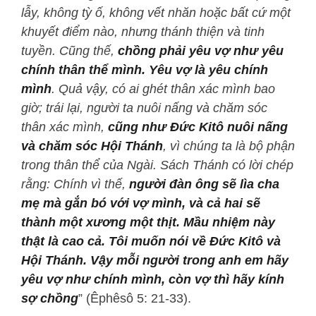
lẫy, không tỳ ố, không vết nhăn hoặc bất cứ một
khuyết điểm nào, nhưng thánh thiện và tinh
tuyền. Cũng thế,
chồng phải yêu vợ như yêu
chính thân thể mình. Yêu vợ là yêu chính
mình
. Quả vậy, có ai ghét thân xác mình bao
giờ; trái lại, người ta nuôi nấng và chăm sóc
thân xác mình,
cũng như Đức Kitô nuôi nấng
và chăm sóc Hội Thánh
, vì chúng ta là bộ phận
trong thân thể của Ngài. Sách Thánh có lời chép
rằng: Chính vì thế,
người đàn ông sẽ lìa cha
mẹ mà gắn bó với vợ mình, và cả hai sẽ
thành một xương một thịt. Mầu nhiệm này
thật là cao cả. Tôi muốn nói về Đức Kitô và
Hội Thánh. Vậy mỗi người trong anh em hãy
yêu vợ như chính mình, còn vợ thì hãy kính
sợ chồng
” (Êphêsô 5: 21-33).