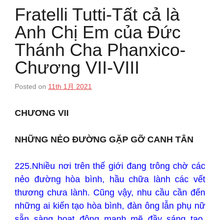
Fratelli Tutti-Tất cả là
Anh Chị Em của Đức
Thánh Cha Phanxico-
Chương VII-VIII
Posted on
11th 1月 2021
CHƯƠNG VII
NHỮNG NẺO ĐƯỜNG GẶP GỠ CANH TÂN
225.Nhiều nơi trên thế giới đang trông chờ các
nẻo đường hòa bình, hầu chữa lành các vết
thương chưa lành. Cũng vậy, nhu cầu cần đến
những ai kiến tạo hòa bình, đàn ông lẫn phụ nữ
sẵn sàng hoạt động mạnh mẽ đầy sáng tạo,