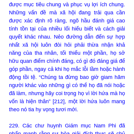
được mục tiêu chung và phục vụ lợi ích chung.
Những vấn đề mà xã hội đang trải qua cần
được xác định rõ ràng, ngõ hầu đánh giá cao
tính tồn tại của nhiều lối hiểu biết và cách giải
quyết khác nhau. Nẻo đường dẫn đến sự hợp
nhất xã hội luôn đòi hỏi phải thừa nhận khả
năng của tha nhân, tối thiểu một phần, họ sở
hữu quan điểm chính đáng, có gì đó đáng giá để
góp phần, ngay cả khi họ mắc lỗi lầm hoặc hành
động tồi tệ. “Chúng ta đừng bao giờ giam hãm
người khác vào những gì có thể họ đã nói hoặc
đã làm, nhưng hãy coi trọng họ vì lời hứa mà họ
vốn là hiện thân” [212], một lời hứa luôn mang
theo nó tia hy vọng tươi mới.
229. Các chư huynh Giám mục Nam Phi đã
nhấn mạnh rằng sự hòa giải đích thực sẽ chủ