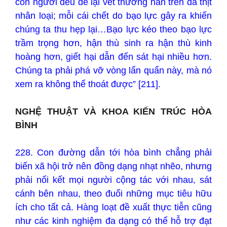
con người đều để lại vết thương hằn trên da thịt
nhân loại; mỗi cái chết do bạo lực gây ra khiến
chúng ta thu hẹp lại…Bạo lực kéo theo bạo lực
trầm trọng hơn, hận thù sinh ra hận thù kinh
hoàng hơn, giết hại dẫn đến sát hại nhiều hơn.
Chúng ta phải phá vỡ vòng lẩn quẩn này, mà nó
xem ra không thể thoát được” [211].
NGHỆ THUẬT VÀ KHOA KIẾN TRÚC HÒA
BÌNH
228. Con đường dẫn tới hòa bình chẳng phải
biến xã hội trở nên đồng dạng nhạt nhẽo, nhưng
phải nối kết mọi người cộng tác với nhau, sát
cánh bên nhau, theo đuổi những mục tiêu hữu
ích cho tất cả. Hàng loạt đề xuất thực tiễn cũng
như các kinh nghiệm đa dạng có thể hỗ trợ đạt