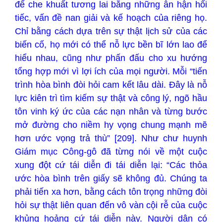
để che khuất tương lai bằng những ân hận hối
tiếc, vấn đề nan giải và kế hoạch của riêng họ.
Chỉ bằng cách dựa trên sự thật lịch sử của các
biến cố, họ mới có thể nỗ lực bền bĩ lớn lao để
hiểu nhau, cũng như phấn đấu cho xu hướng
tổng hợp mới vì lợi ích của mọi người. Mỗi “tiến
trình hòa bình đòi hỏi cam kết lâu dài. Đây là nỗ
lực kiên trì tìm kiếm sự thật và công lý, ngõ hầu
tôn vinh ký ức của các nạn nhân và từng bước
mở đường cho niềm hy vọng chung mạnh mẽ
hơn ước vọng trả thù” [209]. Như chư huynh
Giám mục Công-gô đã từng nói về một cuộc
xung đột cứ tái diễn đi tái diễn lại: “Các thỏa
ước hòa bình trên giấy sẽ không đủ. Chúng ta
phải tiến xa hơn, bằng cách tôn trọng những đòi
hỏi sự thật liên quan đến vô vàn cội rễ của cuộc
khủng hoảng cứ tái diễn này. Người dân có