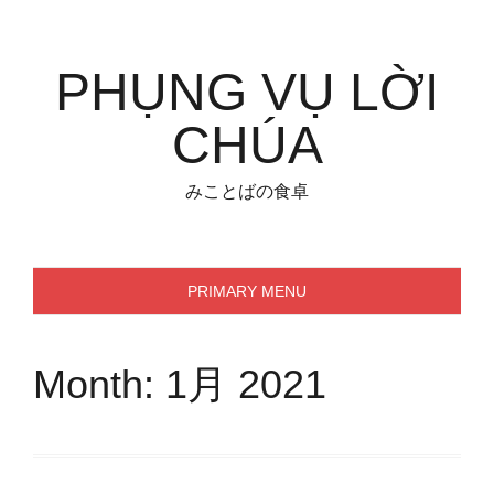
Skip
to
content
PHỤNG VỤ LỜI
CHÚA
みことばの食卓
PRIMARY MENU
Month:
1月 2021