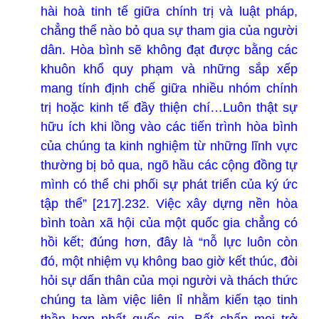
hài hoà tinh tế giữa chính trị và luật pháp,
chẳng thể nào bỏ qua sự tham gia của người
dân. Hòa bình sẽ không đạt được bằng các
khuôn khổ quy phạm và những sắp xếp
mang tính định chế giữa nhiều nhóm chính
trị hoặc kinh tế đầy thiện chí…Luôn thật sự
hữu ích khi lồng vào các tiến trình hòa bình
của chúng ta kinh nghiệm từ những lĩnh vực
thường bị bỏ qua, ngõ hầu các cộng đồng tự
mình có thể chi phối sự phát triển của ký ức
tập thể” [217].
232. Việc xây dựng nền hòa
bình toàn xã hội của một quốc gia chẳng có
hồi kết; đúng hơn, đây là “nỗ lực luôn còn
đó, một nhiệm vụ không bao giờ kết thúc, đòi
hỏi sự dấn thân của mọi người và thách thức
chúng ta làm việc liên lỉ nhằm kiến tạo tinh
thần hợp nhất quốc gia. Bất chấp mọi trở