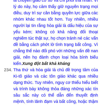
là chuyển giao cơ sở và chi phối tha nhân. Vì
lý do này, họ cảm thấy giữ nguyên trạng mọi
điều, duy trì sự cân bằng quyền lực giữa các
nhóm khác nhau tốt hơn. Tuy nhiên, nhiều
người lại tin rằng hòa giải là dấu hiệu của sự
yếu kém; không có khả năng đối thoại
nghiêm túc thật sự, họ chọn tránh né các vấn
đề bằng cách phớt lờ tình trạng bất công. Vì
chẳng thể nào đối phó với những vấn đề nan
giải, nên họ đành chọn loại hòa bình biểu
kiến.
Xung đột bất khả kháng
Tha thứ và hòa giải là chủ đề trọng tâm của
Ki-tô giáo và các tôn giáo khác qua nhiều
dạng thức. Tuy nhiên, nguy cơ thiếu hiểu biết
và trình bày không thỏa đáng những xác tín
sâu sắc này có thể dẫn đến thuyết định
mệnh, tính lãnh đạm và bất công, hoặc thậm