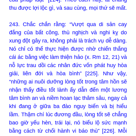
thu được lợi lộc gì, và sau cùng, mọi thứ sẽ mất.
243. Chắc chắn rằng: “Vượt qua di sản cay
đắng của bất công, thù nghịch và nghi kỵ do
xung đột gây ra, không phải là trách vụ dễ dàng.
Nó chỉ có thể thực hiện được nhờ chiến thắng
cái ác bằng việc làm thiện hảo (x. Rm 12, 21) và
nỗ lực trau dồi các nhân đức vốn phát huy hòa
giải, liên đới và hòa bình” [225]. Như vậy,
“những ai nuôi dưỡng lòng tốt trong tâm hồn sẽ
nhận thấy điều tốt lành ấy dẫn đến một lương
tâm bình an và niềm hoan lạc thâm sâu, ngay cả
khi đang ở giữa ba đào nguy biến và bị hiểu
lầm. Thậm chí lúc đương đầu, lòng tốt sẽ chẳng
bao giờ yếu hèn, trái lại, nó biểu lộ sức mạnh
bằng cách từ chối hành vi báo thù” [226]. Mỗi