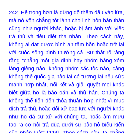
242. Hệ trọng hơn là đừng đổ thêm dầu vào lửa,
mà nó vốn chẳng tốt lành cho linh hồn bản thân
cũng như người khác, hoặc bị ám ảnh với việc
trả thù và tiêu diệt tha nhân. Theo cách này,
không ai đạt được bình an tâm hồn hoặc trở lại
với cuộc sống bình thường cả. Sự thật rõ ràng
rằng “chẳng một gia đình hay nhóm hàng xóm
láng giềng nào, không nhóm sắc tộc nào, càng
không thể quốc gia nào lại có tương lai nếu sức
mạnh hợp nhất, nối kết và giải quyết mọi khác
biệt giữa họ là báo oán và thù hận. Chúng ta
không thể tiến đến thỏa thuận hợp nhất vì mục
đích trả thù, hoặc đối xử bạo lực với người khác
như họ đã cư xử với chúng ta, hoặc âm mưu
tạo ra cơ hội trả đũa dưới sự bảo hộ biểu kiến
của pháp luật” [224]. Theo cách này, ta chẳng