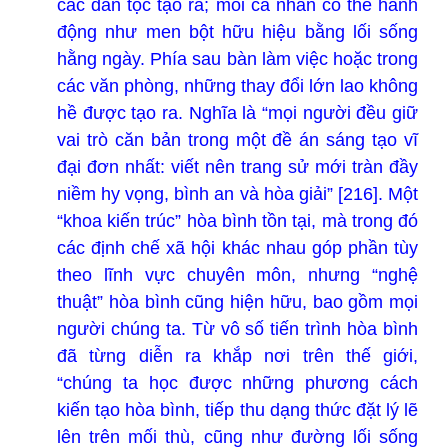
các dân tộc tạo ra; mỗi cá nhân có thể hành
động như men bột hữu hiệu bằng lối sống
hằng ngày. Phía sau bàn làm việc hoặc trong
các văn phòng, những thay đổi lớn lao không
hề được tạo ra. Nghĩa là “mọi người đều giữ
vai trò căn bản trong một đề án sáng tạo vĩ
đại đơn nhất: viết nên trang sử mới tràn đầy
niềm hy vọng, bình an và hòa giải” [216]. Một
“khoa kiến trúc” hòa bình tồn tại, mà trong đó
các định chế xã hội khác nhau góp phần tùy
theo lĩnh vực chuyên môn, nhưng “nghệ
thuật” hòa bình cũng hiện hữu, bao gồm mọi
người chúng ta. Từ vô số tiến trình hòa bình
đã từng diễn ra khắp nơi trên thế giới,
“chúng ta học được những phương cách
kiến tạo hòa bình, tiếp thu dạng thức đặt lý lẽ
lên trên mối thù, cũng như đường lối sống