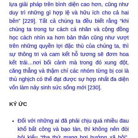
lựa giải pháp trên bình diện cao hơn, cũng như
duy trì những gì hợp lệ và hữu ích cho cả hai
bên” [229]. Tất cả chúng ta đều biết rằng “khi
chúng ta trong tư cách cá nhân và cộng đồng
học cách nhìn xa hơn bản thân cũng như vượt
trên những quyền lợi đặc thù của chúng ta, thì
sự thông tri và cam kết hỗ tương sẽ đơm hoa
kết trái…nơi bối cảnh mà trong đó xung đột,
căng thẳng và thậm chí các nhóm từng bị coi là
thù nghịch có thể đạt được sự hợp nhất đa diện
vốn làm nảy sinh sức sống mới [230].
KÝ ỨC
Đối với những ai đã phải chịu quá nhiều đau
khổ bất công và bạo tàn, thì không nên đòi
hỏi kiểu “tha thứ mang hơi hướng xã hội”.