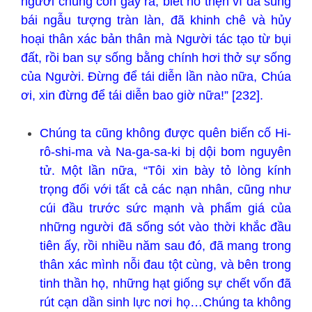
người chúng con gây ra, biết hổ thẹn vì đã sùng
bái ngẫu tượng tràn làn, đã khinh chê và hủy
hoại thân xác bản thân mà Người tác tạo từ bụi
đất, rồi ban sự sống bằng chính hơi thở sự sống
của Người. Đừng để tái diễn lần nào nữa, Chúa
ơi, xin đừng để tái diễn bao giờ nữa!” [232].
Chúng ta cũng không được quên biến cố Hi-
rô-shi-ma và Na-ga-sa-ki bị dội bom nguyên
tử. Một lần nữa, “Tôi xin bày tỏ lòng kính
trọng đối với tất cả các nạn nhân, cũng như
cúi đầu trước sức mạnh và phẩm giá của
những người đã sống sót vào thời khắc đầu
tiên ấy, rồi nhiều năm sau đó, đã mang trong
thân xác mình nỗi đau tột cùng, và bên trong
tinh thần họ, những hạt giống sự chết vốn đã
rút cạn dần sinh lực nơi họ…Chúng ta không