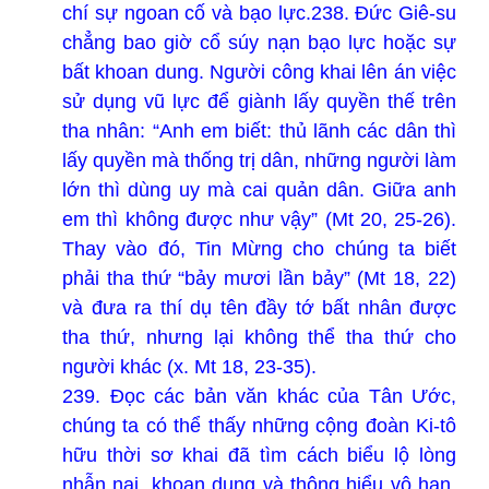
chí sự ngoan cố và bạo lực.
238. Đức Giê-su
chẳng bao giờ cổ súy nạn bạo lực hoặc sự
bất khoan dung. Người công khai lên án việc
sử dụng vũ lực để giành lấy quyền thế trên
tha nhân: “Anh em biết: thủ lãnh các dân thì
lấy quyền mà thống trị dân, những người làm
lớn thì dùng uy mà cai quản dân. Giữa anh
em thì không được như vậy” (Mt 20, 25-26).
Thay vào đó, Tin Mừng cho chúng ta biết
phải tha thứ “bảy mươi lần bảy” (Mt 18, 22)
và đưa ra thí dụ tên đầy tớ bất nhân được
tha thứ, nhưng lại không thể tha thứ cho
người khác (x. Mt 18, 23-35).
239. Đọc các bản văn khác của Tân Ước,
chúng ta có thể thấy những cộng đoàn Ki-tô
hữu thời sơ khai đã tìm cách biểu lộ lòng
nhẫn nại, khoan dung và thông hiểu vô hạn,