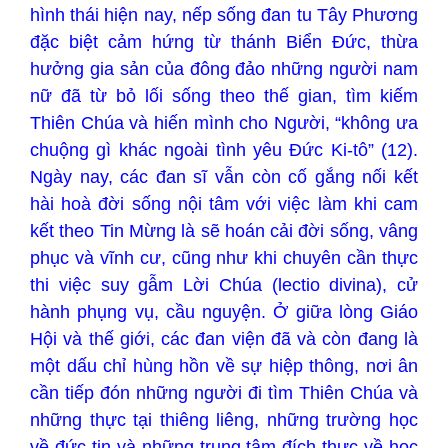
hình thái hiện nay, nếp sống đan tu Tây Phương
đặc biệt cảm hứng từ thánh Biển Đức, thừa
hưởng gia sản của đông đảo những người nam
nữ đã từ bỏ lối sống theo thế gian, tìm kiếm
Thiên Chúa và hiến mình cho Người, “không ưa
chuộng gì khác ngoài tình yêu Đức Ki-tô” (12).
Ngày nay, các đan sĩ vẫn còn cố gắng nối kết
hài hoà đời sống nội tâm với việc làm khi cam
kết theo Tin Mừng là sẽ hoán cải đời sống, vâng
phục và vĩnh cư, cũng như khi chuyên cần thực
thi việc suy gẫm Lời Chúa (lectio divina), cử
hành phụng vụ, cầu nguyện. Ở giữa lòng Giáo
Hội và thế giới, các đan viện đã và còn đang là
một dấu chỉ hùng hồn về sự hiệp thông, nơi ân
cần tiếp đón những người đi tìm Thiên Chúa và
những thực tại thiêng liêng, những trường học
về đức tin và những trung tâm đích thực về học