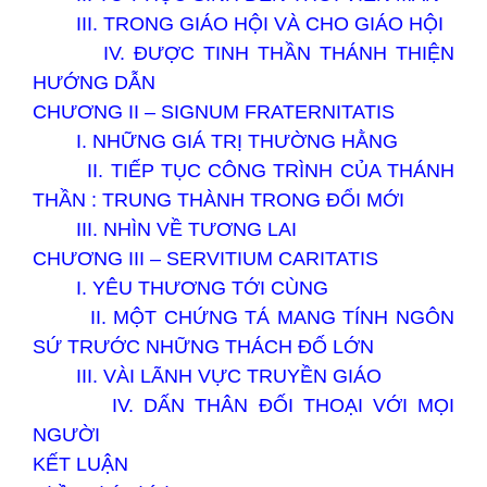
III. TRONG GIÁO HỘI VÀ CHO GIÁO HỘI
IV. ĐƯỢC TINH THẦN THÁNH THIỆN
HƯỚNG DẪN
CHƯƠNG II – SIGNUM FRATERNITATIS
I. NHỮNG GIÁ TRỊ THƯỜNG HẰNG
II. TIẾP TỤC CÔNG TRÌNH CỦA THÁNH
THẦN : TRUNG THÀNH TRONG ĐỔI MỚI
III. NHÌN VỀ TƯƠNG LAI
CHƯƠNG III – SERVITIUM CARITATIS
I. YÊU THƯƠNG TỚI CÙNG
II. MỘT CHỨNG TÁ MANG TÍNH NGÔN
SỨ TRƯỚC NHỮNG THÁCH ĐỐ LỚN
III. VÀI LÃNH VỰC TRUYỀN GIÁO
IV. DẤN THÂN ĐỐI THOẠI VỚI MỌI
NGƯỜI
KẾT LUẬN