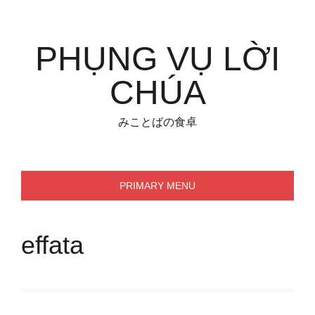
Skip
to
content
PHỤNG VỤ LỜI
CHÚA
みことばの食卓
PRIMARY MENU
effata