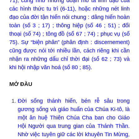
71), cũng như những đoạn mô tả linh đạo của
các hình thức tu trì (6-11), hoặc những nét linh
đạo của đời tận hiến nói chung : dâng hiến hoàn
toàn (số 3 ; 17) ; thông hiệp (số 46 ; 51) ; đối
thoại (số 74) ; tông đồ (số 67 ; 74) ; phục vụ (số
75). Sự “biện phân” (phân định : discernement)
cũng được nói tới nhiều lần, cách riêng khi cần
nhận ra những dấu chỉ thời đại (số 62 ; 73) và
khi hội nhập văn hoá (số 80 ; 85).
MỞ ĐẦU
Đời sống thánh hiến, bén rễ sâu trong
gương sống và giáo huấn của Chúa Ki-tô, là
một ân huệ Thiên Chúa Cha ban cho Giáo
Hội Người qua trung gian của Thánh Thần.
Nhờ việc tuyên giữ các lời khuyên Tin Mừng,