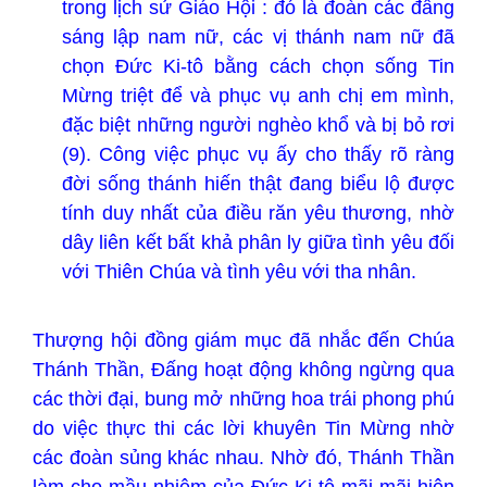
trong lịch sử Giáo Hội : đó là đoàn các đấng
sáng lập nam nữ, các vị thánh nam nữ đã
chọn Đức Ki-tô bằng cách chọn sống Tin
Mừng triệt để và phục vụ anh chị em mình,
đặc biệt những người nghèo khổ và bị bỏ rơi
(9). Công việc phục vụ ấy cho thấy rõ ràng
đời sống thánh hiến thật đang biểu lộ được
tính duy nhất của điều răn yêu thương, nhờ
dây liên kết bất khả phân ly giữa tình yêu đối
với Thiên Chúa và tình yêu với tha nhân.
Thượng hội đồng giám mục đã nhắc đến Chúa
Thánh Thần, Đấng hoạt động không ngừng qua
các thời đại, bung mở những hoa trái phong phú
do việc thực thi các lời khuyên Tin Mừng nhờ
các đoàn sủng khác nhau. Nhờ đó, Thánh Thần
làm cho mầu nhiệm của Đức Ki-tô mãi mãi hiện