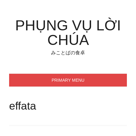
Skip
to
content
PHỤNG VỤ LỜI
CHÚA
みことばの食卓
PRIMARY MENU
effata