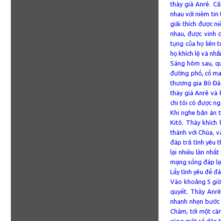
thày già Anrê. Cả
nhau với niềm tin
giải thích được n
nhau, được vinh 
tụng của họ liên 
họ khích lệ và nh
Sáng hôm sau, qua
đường phố, cổ ma
thương gia Bồ Đà
thày già Anrê và 
chi tôi có được n
Khi nghe bản án t
Kitô. Thày khích
thành với Chúa, v
đáp trả tình yêu 
lại nhiều lần nhất
mạng sống đáp lạ
Lấy tình yêu để đá
Vào khoảng 5 giờ 
quyết. Thầy Anrê
nhanh nhẹn bước 
Chàm, tới một cá
cùng một số dân t