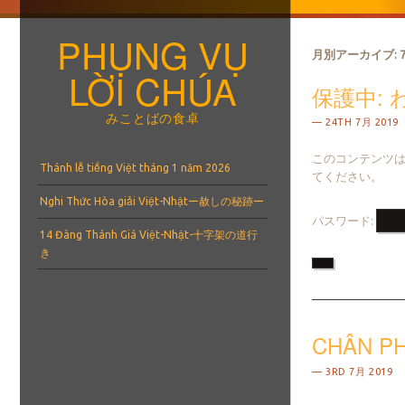
PHỤNG VỤ
月別アーカイブ:
LỜI CHÚA
保護中: わ
みことばの食卓
24TH 7月 2019
このコンテンツ
メニュー
コンテンツへスキップ
Thánh lễ tiếng Việt tháng 1 năm 2026
てください。
Nghi Thức Hòa giải Việt-Nhậtー赦しの秘跡ー
パスワード:
14 Đàng Thánh Giá Việt-Nhật-十字架の道行
き
CHÂN P
3RD 7月 2019