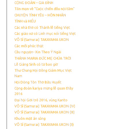
CỘNG ĐOÀN – GIA ĐÌNH
Tản mạn về “Cuộc chiến đấu nội tâm”
CHUYỆN TÌNH YÊU – HÔN NHÂN
TÌNH và HIẾU
Các nhà thờ có Thánh lễ tiếng Việt
Các giáo xứ có Linh mục nói tiếng Việt
VÕ SĨ (Samurai) TAKAYAMA UKON
Các mối phúc thật
Cầu nguyện- Xin Theo Ý Ngài
THÁNH MARIA ĐỨC MẸ CHÚA TRỜI
Lễ Giáng Sinh có từ bao giờ
Thư Chung Hội Đồng Giám Mục Việt
Nam
Hội Dòng Tôn Thờ Bửu Huyết
Cộng đoàn kariya mừng lễ quan thầy
2016
Đại hội Giới trẻ 2016, vùng Kanto
VÕ SĨ (Samurai) TAKAYAMA UKON (IV)
VÕ SĨ (Samurai) TAKAYAMA UKON (III)
Khuôn mặt ân sủng
VÕ SĨ (Samurai) TAKAYAMA UKON (II)