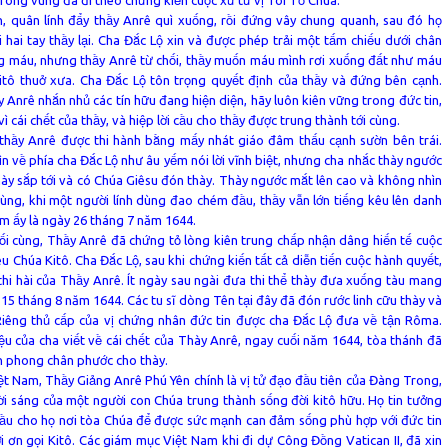
h, quân lính đẩy thầy Anrê quì xuống, rồi đứng vây chung quanh, sau đó họ
 hai tay thầy lại. Cha Đắc Lộ xin và được phép trải một tấm chiếu dưới chân
g máu, nhưng thầy Anrê từ chối, thầy muốn máu mình rơi xuống đất như máu
itô thuở xưa. Cha Đắc Lộ tôn trọng quyết định của thầy và đứng bên cạnh.
y Anrê nhắn nhủ các tín hữu đang hiện diện, hãy luôn kiên vững trong đức tin,
 cái chết của thầy, và hiệp lời cầu cho thầy được trung thành tới cùng.
thầy Anrê được thi hành bằng mấy nhát giáo đâm thấu cạnh sườn bên trái.
n về phía cha Đắc Lộ như âu yếm nói lời vĩnh biệt, nhưng cha nhắc thày ngước
 thày sắp tới và có Chúa Giêsu đón thày. Thày ngước mắt lên cao và không nhìn
ùng, khi một người lính dùng đao chém đầu, thầy vẫn lớn tiếng kêu lên danh
m ấy là ngày 26 tháng 7 năm 1644.
uối cùng, Thầy Anrê đã chứng tỏ lòng kiên trung chấp nhận dâng hiến tế cuộc
êu Chúa Kitô. Cha Đắc Lộ, sau khi chứng kiến tất cả diễn tiến cuộc hành quyết,
thi hài của Thầy Anrê. Ít ngày sau ngài đưa thi thể thày đưa xuống tàu mang
5 tháng 8 năm 1644. Các tu sĩ dòng Tên tại đây đã đón rước linh cữu thày và
 Riêng thủ cấp của vị chứng nhân đức tin được cha Đắc Lộ đưa về tận Rôma.
iệu của cha viết về cái chết của Thày Anrê, ngay cuối năm 1644, tòa thánh đã
n phong chân phước cho thày.
iệt Nam, Thầy Giảng Anrê Phú Yên chính là vị tử đạo đầu tiên của Đàng Trong,
i sáng của một người con Chúa trung thành sống đời kitô hữu. Họ tin tưởng
cầu cho họ nơi tòa Chúa để được sức mạnh can đảm sống phù hợp với đức tin
i ơn gọi Kitô. Các giám mục Việt Nam khi đi dự Công Đồng Vatican II, đã xin