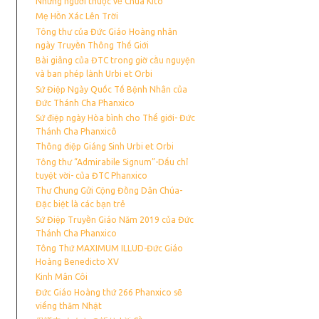
Những người thuộc về Chúa Kito
Mẹ Hồn Xác Lên Trời
Tông thư của Đức Giáo Hoàng nhân
ngày Truyền Thông Thế Giới
Bài giảng của ĐTC trong giờ cầu nguyện
và ban phép lành Urbi et Orbi
Sứ Điệp Ngày Quốc Tế Bệnh Nhân của
Đức Thánh Cha Phanxico
Sứ điệp ngày Hòa bình cho Thế giới- Đức
Thánh Cha Phanxicô
Thông điệp Giáng Sinh Urbi et Orbi
Tông thư “Admirabile Signum”-Dấu chỉ
tuyệt vời- của ĐTC Phanxico
Thư Chung Gửi Cộng Đồng Dân Chúa-
Đặc biệt là các bạn trẻ
Sứ Điệp Truyền Giáo Năm 2019 của Đức
Thánh Cha Phanxico
Tông Thứ MAXIMUM ILLUD-Đức Giáo
Hoàng Benedicto XV
Kinh Mân Côi
Đức Giáo Hoàng thứ 266 Phanxico sẽ
viếng thăm Nhật