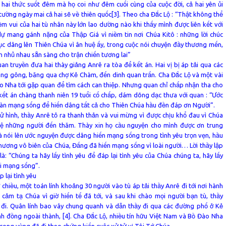
 hai thức suốt đêm mà họ coi như đêm cuối cùng của cuộc đời, cả hai yên ủi
 tường ngày mai cả hai sẽ về thiên quốc[3]. Theo cha Đắc Lộ : “Thật không thể
iềm vui của hai tù nhân này lớn lao dường nào khi thấy mình được liên kết với
dự mang gánh nặng của Thập Giá vì niềm tin nơi Chúa Kitô : những lời chúc
tục dâng lên Thiên Chúa vì ân huệ ấy, trong cuộc nói chuyện đầy thương mến,
ắn nhủ nhau sẵn sàng cho trận chiến tương lai”
n truyền đưa hai thày giảng Anrê ra tòa để kết án. Hai vị bị áp tải qua các
ng gông, băng qua chợ Kẻ Chàm, đến dinh quan trấn. Cha Đắc Lộ và một vài
o Nha tới gặp quan để tìm cách can thiệp. Nhưng quan chỉ chấp nhận tha cho
kết án chàng thanh niên 19 tuổi cố chấp, dám dõng dạc thưa với quan : “Ước
gàn mạng sống để hiến dâng tất cả cho Thiên Chúa hầu đền đáp ơn Người”.
ử hình, thầy Anrê tỏ ra thanh thản và vui mừng vì được chịu khổ đau vì Chúa
 lệ những người đến thăm. Thày xin họ cầu nguyện cho mình được ơn trung
à nói lên ước nguyện được dâng hiến mạng sống trong tình yêu trọn vẹn, hầu
thương vô biên của Chúa, Đấng đã hiến mạng sống vì loài người… Lời thầy lập
 là: “Chúng ta hãy lấy tình yêu để đáp lại tình yêu của Chúa chúng ta, hãy lấy
i mạng sống”.
p lại tình yêu
chiều, một toán lính khoảng 30 người vào tù áp tải thầy Anrê đi tới nơi hành
 cảm tạ Chúa vì giờ hiến tế đã tới, và sau khi chào mọi người bạn tù, thầy
đi. Quân lính bao vây chung quanh và dẫn thầy đi qua các đường phố ở Kẻ
nh đồng ngoài thành, [4]. Cha Đắc Lộ, nhiều tín hữu Việt Nam và Bồ Đào Nha
rong vùng đã đi theo chứng kiến cuộc xử tử vị Tôi Tớ Chúa.