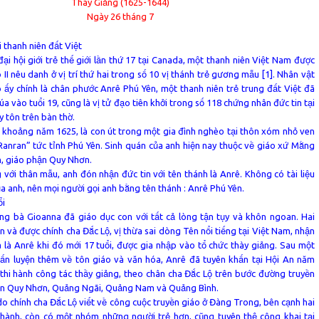
Thày Giảng (1625-1644)
Ngày 26 tháng 7
 thanh niên đất Việt
đại hội giới trẻ thế giới lần thứ 17 tại Canada, một thanh niên Việt Nam được
II nêu danh ở vị trí thứ hai trong số 10 vị thánh trẻ gương mẫu [1]. Nhân vật
o ấy chính là chân phước Anrê Phú Yên, một thanh niên trẻ trung đất Việt đã
a vào tuổi 19, cũng là vị tử đạo tiên khởi trong số 118 chứng nhân đức tin tại
 tôn trên bàn thờ.
h khoảng năm 1625, là con út trong một gia đình nghèo tại thôn xóm nhỏ ven
“Ranran” tức tỉnh Phú Yên. Sinh quán của anh hiện nay thuộc về giáo xứ Mằng
n, giáo phận Quy Nhơn.
 với thân mẫu, anh đón nhận đức tin với tên thánh là Anrê. Không có tài liệu
ủa anh, nên mọi người gọi anh bằng tên thánh : Anrê Phú Yên.
ổi
g bà Gioanna đã giáo dục con với tất cả lòng tận tụy và khôn ngoan. Hai
in và được chính cha Đắc Lộ, vị thừa sai dòng Tên nổi tiếng tại Việt Nam, nhận
à là Anrê khi đó mới 17 tuổi, được gia nhập vào tổ chức thày giảng. Sau một
uấn luyện thêm về tôn giáo và văn hóa, Anrê đã tuyên khấn tại Hội An năm
 thi hành công tác thầy giảng, theo chân cha Đắc Lộ trên bước đường truyền
lên Quy Nhơn, Quảng Ngãi, Quảng Nam và Quảng Bình.
 do chính cha Đắc Lộ viết về công cuộc truyền giáo ở Đàng Trong, bên cạnh hai
thành, còn có một nhóm những người trẻ hơn, cũng tuyên thệ công khai tại