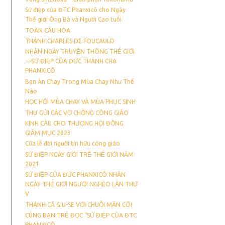
Sứ điệp của ĐTC Phanxicô cho Ngày
Thế giới Ông Bà và Người Cao tuổi
TOÀN CẦU HÓA
THÁNH CHARLES DE FOUCAULD
NHÂN NGÀY TRUYỀN THÔNG THẾ GIỚI
ーSỨ ĐIỆP CỦA ĐỨC THÁNH CHA
PHANXICÔ
Bạn Ăn Chay Trong Mùa Chay Như Thế
Nào
HỌC HỎI MÙA CHAY VÀ MÙA PHỤC SINH
THƯ GỬI CÁC VỢ CHỒNG CÔNG GIÁO
KINH CẦU CHO THƯỢNG HỘI ĐỒNG
GIÁM MỤC 2023
Của lễ đời người tín hữu công giáo
SỨ ĐIỆP NGÀY GIỚI TRẺ THẾ GIỚI NĂM
2021
SỨ ĐIỆP CỦA ĐỨC PHANXICÔ NHÂN
NGÀY THẾ GIỚI NGƯỜI NGHÈO LẦN THỨ
V
THÁNH CẢ GIU-SE VỚI CHUỖI MÂN CÔI
CÙNG BẠN TRẺ ĐỌC “SỨ ĐIỆP CỦA ĐTC
PHANXICÔ