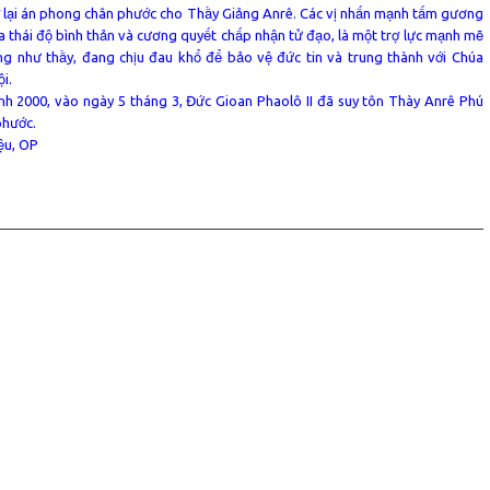
 lại án phong chân phước cho Thầy Giảng Anrê. Các vị nhấn mạnh tấm gương
a thái độ bình thản và cương quyết chấp nhận tử đạo, là một trợ lực mạnh mẽ
ng như thầy, đang chịu đau khổ để bảo vệ đức tin và trung thành với Chúa
ội.
nh 2000, vào ngày 5 tháng 3, Đức Gioan Phaolô II đã suy tôn Thày Anrê Phú
phước.
ệu, OP
ョン