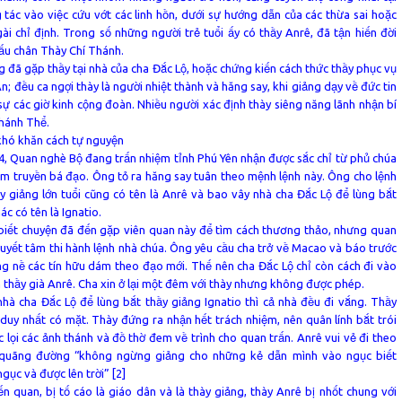
 tác vào việc cứu vớt các linh hồn, dưới sự hướng dẫn của các thừa sai hoặc
ài chỉ định. Trong số những người trẻ tuổi ấy có thầy Anrê, đã tận hiến đời
ấu chân Thày Chí Thánh.
 đã gặp thầy tại nhà của cha Đắc Lộ, hoặc chứng kiến cách thức thầy phục vụ
n; đều ca ngợi thày là người nhiệt thành và hăng say, khi giảng dạy về đức tin
sự các giờ kinh cộng đoàn. Nhiều người xác định thày siêng năng lãnh nhận bí
Thánh Thể.
hó khăn cách tự nguyện
, Quan nghè Bộ đang trấn nhiệm tỉnh Phú Yên nhận được sắc chỉ từ phủ chúa
ấm truyền bá đạo. Ông tỏ ra hăng say tuân theo mệnh lệnh này. Ông cho lệnh
y giảng lớn tuổi cũng có tên là Anrê và bao vây nhà cha Đắc Lộ để lùng bắt
c có tên là Ignatio.
biết chuyện đã đến gặp viên quan này để tìm cách thương thảo, nhưng quan
uyết tâm thi hành lệnh nhà chúa. Ông yêu cầu cha trở về Macao và báo trước
ng nề các tín hữu dám theo đạo mới. Thế nên cha Đắc Lộ chỉ còn cách đi vào
thầy già Anrê. Cha xin ở lại một đêm với thày nhưng không được phép.
 nhà cha Đắc Lộ để lùng bắt thầy giảng Ignatio thì cả nhà đều đi vắng. Thầy
 duy nhất có mặt. Thày đứng ra nhận hết trách nhiệm, nên quân lính bắt trói
ục lọi các ảnh thánh và đồ thờ đem về trình cho quan trấn. Anrê vui vẻ đi theo
t quãng đường “không ngừng giảng cho những kẻ dẫn mình vào ngục biết
gục và được lên trời” [2]
ến quan, bị tố cáo là giáo dân và là thày giảng, thày Anrê bị nhốt chung với