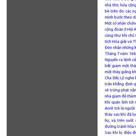
nhà thờ, hứa cộng
bề trên do các ng
mình bước theo d
Một số nhân chứng
cộng đoàn ở Hội A
cũng như khi chủ 
tích Hòa giải và 
Đón nhận những k
Tháng 7 năm 1644
Nguyễn ra lệnh c
bắt giam một thà
một thầy giảng khá
Cha Đắc Lộ nghe 
trấn khẳng định q
sẽ trừng phạt nặ
nhà giam để thăm 
Khi quân lính tới
Anrê trẻ là người
thày sau khi đã l
họ, và trên suố
đường tránh hỏa n
Sau khi bị điệu đ