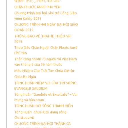
保護中: わたしの祈り-Lời Cầu-
CHÂN PHƯỚC ANRÊ PHÚ YÊN
Chương trình Đại hội Giới trẻ Công Giáo
vùng Kanto 2019
CHƯƠNG TRÌNH HAI NGÀY ĐẠI HỘI GIÁO
ĐOÀN 2019
THÔNG BÁO VỀ TRẠI HÈ THIẾU NHI
2019
Theo Dấu Chân Người Chân Phước Anrê
Phú Yên
Thân tặng nhóm 73 người rời Việt Nam
vào tháng 6 của 36 năm trước
Mầu Nhiệm Của Trái Tim Chúa Giê-Su
Chúa Ba Ngôi
TÔNG HUẤN NIỀM VUI CỦA TIN MỪNG
EVANGELII GAUDIUM
Tông huấn “Gaudete et Exsultate” – Vui
mừng và hân hoan
TÔNG HUẤN ĐỜI SỐNG THÁNH HIẾN
Tông Huấn -Chúa Kitô đang sống-
Christus vivit
CHƯƠNG TRÌNH ĐẠI HỘI THÁNH CA