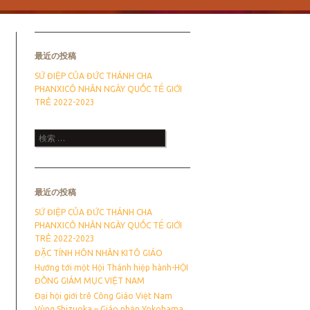
最近の投稿
SỨ ĐIỆP CỦA ĐỨC THÁNH CHA
PHANXICÔ NHÂN NGÀY QUỐC TẾ GIỚI
TRẺ 2022-2023
検索
最近の投稿
SỨ ĐIỆP CỦA ĐỨC THÁNH CHA
PHANXICÔ NHÂN NGÀY QUỐC TẾ GIỚI
TRẺ 2022-2023
ĐẶC TÍNH HÔN NHÂN KITÔ GIÁO
Hướng tới một Hội Thánh hiệp hành-HỘI
ĐỒNG GIÁM MỤC VIỆT NAM
Đại hội giới trẻ Công Giáo Việt Nam
Vùng Shizuoka – Giáo phận Yokohama