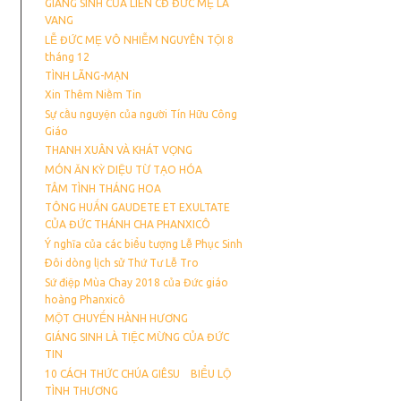
GIÁNG SINH CỦA LIÊN CĐ ĐỨC MẸ LA
VANG
LỄ ĐỨC MẸ VÔ NHIỄM NGUYÊN TỘI 8
tháng 12
TÌNH LÃNG-MẠN
Xin Thêm Niềm Tin
Sự cầu nguyện của người Tín Hữu Công
Giáo
THANH XUÂN VÀ KHÁT VỌNG
MÓN ĂN KỲ DIỆU TỪ TẠO HÓA
TÂM TÌNH THÁNG HOA
TÔNG HUẤN GAUDETE ET EXULTATE
CỦA ĐỨC THÁNH CHA PHANXICÔ
Ý nghĩa của các biểu tượng Lễ Phục Sinh
Ðôi dòng lịch sử Thứ Tư Lễ Tro
Sứ điệp Mùa Chay 2018 của Đức giáo
hoàng Phanxicô
MỘT CHUYẾN HÀNH HƯƠNG
GIÁNG SINH LÀ TIỆC MỪNG CỦA ĐỨC
TIN
10 CÁCH THỨC CHÚA GIÊSU BIỂU LỘ
TÌNH THƯƠNG