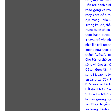
Đến nơi hành hìn
tháo gông và trói
thầy Anrê để hứn
cực trọng Chúa K
Trong khi đó, thầ
đừng buồn phiền vì
Cuộc hành quyết 
Thày Anrê vẫn nhì
nhìn lên trời nơi
xuống nữa. Cuối c
thánh “Giêsu”. Hô
Cho tới hơi thở c
sống vì lòng tin y
đã xin được lãnh 
sang Macao ngày 1
an táng tại đây.
Dựa vào các tài l
bắt đầu khởi sự á
Với các tín hữu V
là mẫu gương ngờ
xin Thầy chuyển 
và trung thành vớ