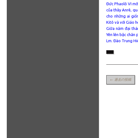
Đức Phaolô VI mở
của thầy Anrê, qu
cho những ai giố
Kitô và với Giáo h
Giữa năm đại thá
Yên lên bậc chân 
Lm. Đào Trung Hi
投稿ナビゲーシ
←
過去の投稿