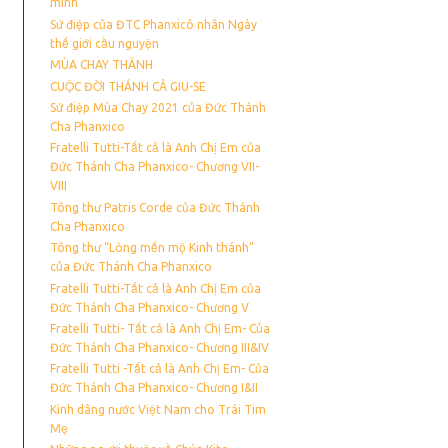
mình
Sứ điệp của ĐTC Phanxicô nhân Ngày
thế giới cầu nguyện
MÙA CHAY THÁNH
CUỘC ĐỜI THÁNH CẢ GIU-SE
Sứ điệp Mùa Chay 2021 của Đức Thánh
Cha Phanxico
Fratelli Tutti-Tất cả là Anh Chị Em của
Đức Thánh Cha Phanxico- Chương VII-
VIII
Tông thư Patris Corde của Đức Thánh
Cha Phanxico
Tông thư “Lòng mến mộ Kinh thánh”
của Đức Thánh Cha Phanxico
Fratelli Tutti-Tất cả là Anh Chị Em của
Đức Thánh Cha Phanxico- Chương V
Fratelli Tutti- Tất cả là Anh Chị Em- Của
Đức Thánh Cha Phanxico- Chương III&IV
Fratelli Tutti -Tất cả là Anh Chị Em- Của
Đức Thánh Cha Phanxico- Chương I&II
Kinh dâng nước Việt Nam cho Trái Tim
Mẹ