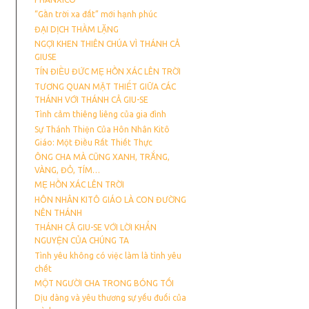
“Gần trời xa đất” mới hạnh phúc
ĐẠI DỊCH THẦM LẶNG
NGỢI KHEN THIÊN CHÚA VÌ THÁNH CẢ
GIUSE
TÍN ĐIỀU ĐỨC MẸ HỒN XÁC LÊN TRỜI
TƯƠNG QUAN MẬT THIẾT GIỮA CÁC
THÁNH VỚI THÁNH CẢ GIU-SE
Tình cảm thiêng liêng của gia đình
Sự Thánh Thiện Của Hôn Nhân Kitô
Giáo: Một Điều Rất Thiết Thực
ÔNG CHA MÀ CŨNG XANH, TRẮNG,
VÀNG, ĐỎ, TÍM…
MẸ HỒN XÁC LÊN TRỜI
HÔN NHÂN KITÔ GIÁO LÀ CON ĐƯỜNG
NÊN THÁNH
THÁNH CẢ GIU-SE VỚI LỜI KHẨN
NGUYỆN CỦA CHÚNG TA
Tình yêu không có việc làm là tình yêu
chết
MỘT NGƯỜI CHA TRONG BÓNG TỐI
Dịu dàng và yêu thương sự yếu đuối của