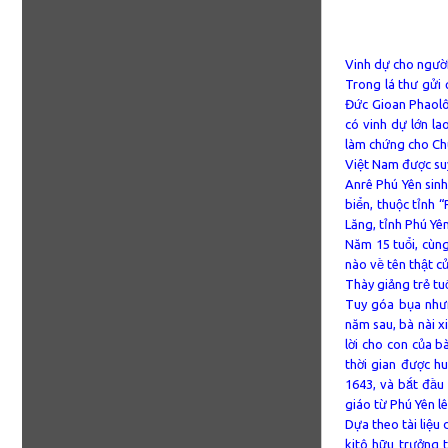
Vinh dự cho người
Trong lá thư gửi 
Đức Gioan Phaolô 
có vinh dự lớn la
làm chứng cho Chú
Việt Nam được suy
Anrê Phú Yên sin
biển, thuộc tỉnh 
Lăng, tỉnh Phú Yê
Năm 15 tuổi, cùng
nào về tên thật c
Thày giảng trẻ tu
Tuy góa bụa nhưn
năm sau, bà nài x
lời cho con của b
thời gian được h
1643, và bắt đầu
giáo từ Phú Yên 
Dựa theo tài liệu
kitô hữu trưởng 