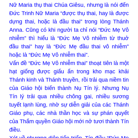
Nữ Maria thụ thai Chúa Giêsu, nhưng là nói đến
Đức Trinh Nữ Maria “được thụ thai, hay là được
dựng thai, hoặc là đầu thai” trong lòng Thánh
Anna. Cũng có khi người ta chỉ nói “Đức Mẹ Vô
nhiễm” thì hiểu là “Đức Mẹ Vô nhiễm từ thuở
đầu thai” hay là “Đức Mẹ đầu thai vô nhiễm”
hoặc là “Đức Mẹ Vô nhiễm thai”.
Vấn đề “Đức Mẹ Vô nhiễm thai” thoạt tiên là một
hạt giống được giấu ẩn trong kho mạc khải
Thánh kinh và Thánh truyền, rồi trải qua niềm tin
của Giáo hội biến thành Nụ Tín lý. Nhưng Nụ
Tín lý trải qua nhiều chông gai, nhiều sương
tuyết lạnh lùng, nhờ sự diễn giải của các Thánh
Giáo phụ, các nhà thần học và sự phán quyết
của Thẩm quyền Giáo hội mới nở tươi thành Tín
điều.
Xét về phương diện tiến triển, Tín điều “Đức Mẹ