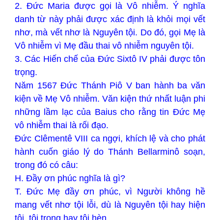
2. Đức Maria được gọi là Vô nhiễm. Ý nghĩa
danh từ này phải được xác định là khỏi mọi vết
nhơ, mà vết nhơ là Nguyên tội. Do đó, gọi Mẹ là
Vô nhiễm vì Mẹ đầu thai vô nhiễm nguyên tội.
3. Các Hiến chế của Đức Sixtô IV phải được tôn
trọng.
Năm 1567 Đức Thánh Piô V ban hành ba văn
kiện về Mẹ Vô nhiễm. Văn kiện thứ nhất luận phi
những lầm lạc của Baius cho rằng tin Đức Mẹ
vô nhiễm thai là rối đạo.
Đức Clêmentê VIII ca ngợi, khích lệ và cho phát
hành cuốn giáo lý do Thánh Bellarminô soạn,
trong đó có câu:
H. Đầy ơn phúc nghĩa là gì?
T. Đức Mẹ đầy ơn phúc, vì Người không hề
mang vết nhơ tội lỗi, dù là Nguyên tội hay hiện
tội, tội trọng hay tội hèn.