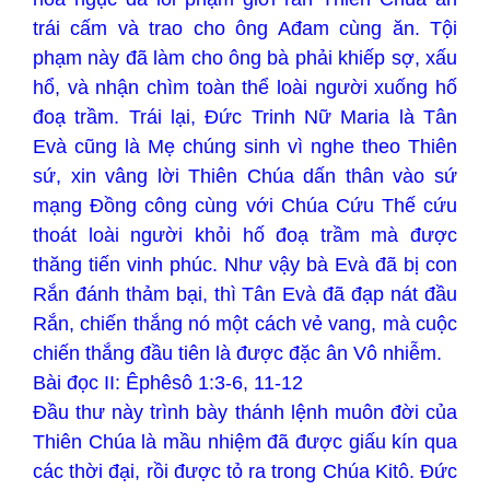
trái cấm và trao cho ông Ađam cùng ăn. Tội
phạm này đã làm cho ông bà phải khiếp sợ, xấu
hổ, và nhận chìm toàn thể loài người xuống hố
đoạ trầm. Trái lại, Đức Trinh Nữ Maria là Tân
Evà cũng là Mẹ chúng sinh vì nghe theo Thiên
sứ, xin vâng lời Thiên Chúa dấn thân vào sứ
mạng Đồng công cùng với Chúa Cứu Thế cứu
thoát loài người khỏi hố đoạ trầm mà được
thăng tiến vinh phúc. Như vậy bà Evà đã bị con
Rắn đánh thảm bại, thì Tân Evà đã đạp nát đầu
Rắn, chiến thắng nó một cách vẻ vang, mà cuộc
chiến thắng đầu tiên là được đặc ân Vô nhiễm.
Bài đọc II: Êphêsô 1:3-6, 11-12
Đầu thư này trình bày thánh lệnh muôn đời của
Thiên Chúa là mầu nhiệm đã được giấu kín qua
các thời đại, rồi được tỏ ra trong Chúa Kitô. Đức