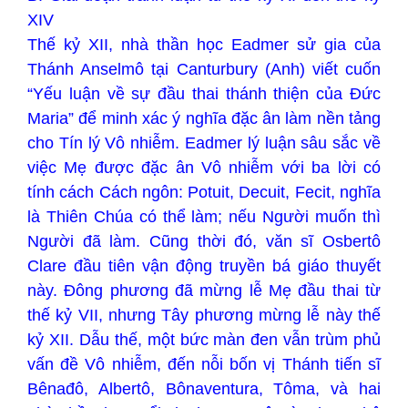
XIV
Thế kỷ XII, nhà thần học Eadmer sử gia của
Thánh Anselmô tại Canturbury (Anh) viết cuốn
“Yếu luận về sự đầu thai thánh thiện của Đức
Maria” để minh xác ý nghĩa đặc ân làm nền tảng
cho Tín lý Vô nhiễm. Eadmer lý luận sâu sắc về
việc Mẹ được đặc ân Vô nhiễm với ba lời có
tính cách Cách ngôn: Potuit, Decuit, Fecit, nghĩa
là Thiên Chúa có thể làm; nếu Người muốn thì
Người đã làm. Cũng thời đó, văn sĩ Osbertô
Clare đầu tiên vận động truyền bá giáo thuyết
này. Đông phương đã mừng lễ Mẹ đầu thai từ
thế kỷ VII, nhưng Tây phương mừng lễ này thế
kỷ XII. Dẫu thế, một bức màn đen vẫn trùm phủ
vấn đề Vô nhiễm, đến nỗi bốn vị Thánh tiến sĩ
Bênađô, Albertô, Bônaventura, Tôma, và hai