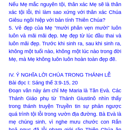
Nếu Mẹ mắc nguyên tội, thân xác Mẹ sẽ là thân
xác tội lỗi, thì làm sao xứng với thân xác Chúa
Giêsu ngôi hiệp với bản tính Thiên Chúa?
5. Vẻ đẹp của Mẹ “mười phân vẹn mười” luôn
luôn và mãi mãi đẹp. Mẹ đẹp từ lúc đầu thai và
luôn mãi đẹp. Trước khi sinh ra, sau khi sinh ra,
không một tuổi nào, không một lúc nào trong đời
Mẹ, mà Mẹ không luôn luôn hoàn toàn đẹp đẽ.
IV. Ý NGHĨA LỜI CHÚA TRONG THÁNH LỄ
Bài đọc I: Sáng thế 3:9-15, 20
Đoạn văn này ám chỉ Mẹ Maria là Tân Evà. Các
Thánh Giáo phụ từ Thánh Giustinô nhìn thấy
trong thánh truyện Truyền tin sự phản ngược
quá trình tội lỗi trong vườn địa đường. Bà Evà là
mẹ chúng sinh, vì nghe mưu chước con Rắn
hoả ngục đã lỗi phạm giới răn Thiên Chúa ăn