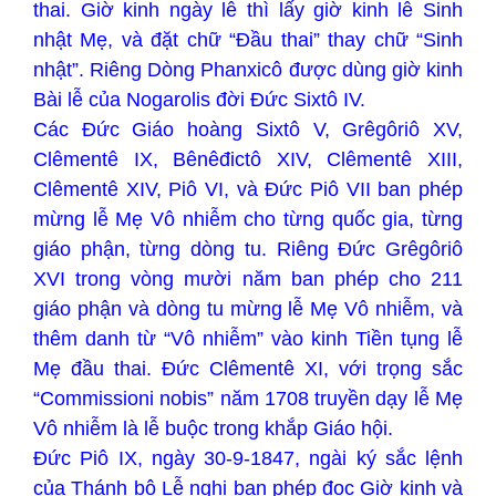
thai. Giờ kinh ngày lễ thì lấy giờ kinh lễ Sinh
nhật Mẹ, và đặt chữ “Đầu thai” thay chữ “Sinh
nhật”. Riêng Dòng Phanxicô được dùng giờ kinh
Bài lễ của Nogarolis đời Đức Sixtô IV.
Các Đức Giáo hoàng Sixtô V, Grêgôriô XV,
Clêmentê IX, Bênêđictô XIV, Clêmentê XIII,
Clêmentê XIV, Piô VI, và Đức Piô VII ban phép
mừng lễ Mẹ Vô nhiễm cho từng quốc gia, từng
giáo phận, từng dòng tu. Riêng Đức Grêgôriô
XVI trong vòng mười năm ban phép cho 211
giáo phận và dòng tu mừng lễ Mẹ Vô nhiễm, và
thêm danh từ “Vô nhiễm” vào kinh Tiền tụng lễ
Mẹ đầu thai. Đức Clêmentê XI, với trọng sắc
“Commissioni nobis” năm 1708 truyền dạy lễ Mẹ
Vô nhiễm là lễ buộc trong khắp Giáo hội.
Đức Piô IX, ngày 30-9-1847, ngài ký sắc lệnh
của Thánh bộ Lễ nghi ban phép đọc Giờ kinh và