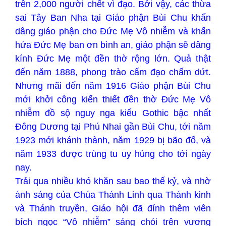
trên 2,000 người chết vì đạo. Bởi vậy, các thừa
sai Tây Ban Nha tại Giáo phận Bùi Chu khấn
dâng giáo phận cho Đức Mẹ Vô nhiễm và khấn
hứa Đức Mẹ ban ơn bình an, giáo phận sẽ dâng
kính Đức Mẹ một đền thờ rộng lớn. Quả thật
đến năm 1888, phong trào cấm đạo chấm dứt.
Nhưng mãi đến năm 1916 Giáo phận Bùi Chu
mới khởi công kiến thiết đền thờ Đức Mẹ Vô
nhiễm đồ sộ nguy nga kiểu Gothic bậc nhất
Đông Dương tại Phú Nhai gần Bùi Chu, tới năm
1923 mới khánh thành, năm 1929 bị bão đổ, và
năm 1933 được trùng tu uy hùng cho tới ngày
nay.
Trải qua nhiều khó khăn sau bao thế kỷ, và nhờ
ánh sáng của Chúa Thánh Linh qua Thánh kinh
và Thánh truyền, Giáo hội đã đính thêm viên
bích ngọc “Vô nhiễm” sáng chói trên vương