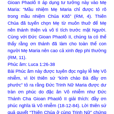
Gioan Phaolô II áp dụng tư tưởng này vào Mẹ
Maria: “Mầu nhiệm Mẹ Maria chỉ được tỏ rõ
trong mầu nhiệm Chúa Kitô” (RM, 4). Thiên
Chúa đã tuyển chọn Mẹ từ muôn thuở để Mẹ
nên thánh thiện và vô tì tích trước mặt Người.
Cùng với Đức Gioan Phaolô II, chúng ta có thể
thấy rằng ơn thánh đã làm cho toàn thể con
người Mẹ Maria nên cao cả xinh đẹp phi thường
(RM, 11).
Phúc âm: Luca 1:26-38
Bài Phúc âm này được tuyên đọc ngày lễ Mẹ Vô
nhiễm, vì lời thiên sứ “kính chào Bà đầy ơn
phước” tỏ ra rằng Đức Trinh Nữ Maria được dư
tràn ơn phúc do đặc ân Vô nhiễm như Đức
Thánh Cha Gioan Phaolô II giải thích: đầy ơn
phúc nghĩa là Vô nhiễm (18-12-84). Lời thiên sứ
quả quyết “Thiên Chúa ở cùng Trinh Nữ” chứng