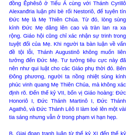
đồng Êphêsô ở Tiểu Á cùng với Thánh Cyrillô
Alexanđria luận phi bè rối Nestoriô, để tuyên tín
Đức Mẹ là Mẹ Thiên Chúa. Từ đó, lòng sùng
kính Đức Mẹ dâng lên cao và tràn lan ra xa
rộng. Giáo hội cũng chỉ xác nhận sự trinh trong
tuyệt đối của Mẹ. Khi người ta bàn luận về vấn
đề tội lỗi, Thánh Augustinô không muốn liên
tưởng đến Đức Mẹ. Tư tưởng tiêu cực này đã
nên như qui luật cho các Giáo phụ thời đó. Bên
Đông phương, người ta nồng nhiệt sùng kính
phúc vinh quang Mẹ Thiên Chúa, mà không xác
định rõ. Đến thế kỷ VII, bốn vị Giáo hoàng: Đức
Honoriô I, Đức Thánh Martinô I, Đức Thánh
Agathô, và Đức Thánh Lêô II làm loé lên một vài
tia sáng nhưng vẫn ở trong phạm vi hạn hẹp.
B. Giai đoạn tranh luận từ thế kỷ XI đến thế kỷ