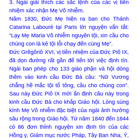
3. Ngài giải thích các sắc lệnh của các vị tiền
nhiệm xác nhận Mẹ Vô nhiễm.
Năm 1830, Đức Mẹ hiện ra ban cho Thánh
Catarina Labouré tại Paris lời nguyện vắn tắt:
“Lạy Mẹ Maria Vô nhiễm nguyên tội, xin cầu cho
chúng con là kẻ tội lỗi chạy đến cùng Mẹ”.
Đức Grêgôriô XVI, vị tiền nhiệm của Đức Piô IX,
đã dọn đường rất gần để tiến tới việc định tín.
Ngài ban phép cho 133 giáo phận và hội dòng
thêm vào kinh cầu Đức Bà câu: “Nữ Vương
chẳng hề mắc tội tổ tông, cầu cho chúng con”.
Sau này Đức Piô IX mới ấn định câu này trong
kinh cầu Đức Bà cho khắp Giáo hội. Lòng sùng
kính Mẹ Vô nhiễm đặc biệt của ngài ảnh hưởng
sâu rộng trong Giáo hội. Từ năm 1840 đến 1844
có 86 đơn thỉnh nguyện xin định tín của các
Hồng y, Giám mục nước Pháp, Tây Ban Nha, Ý,