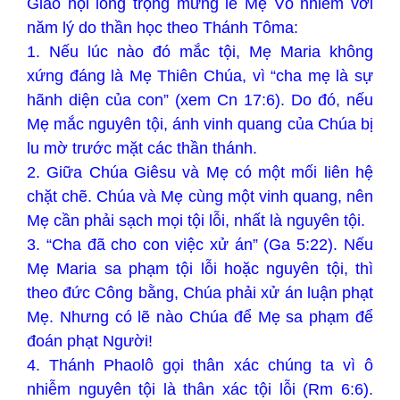
Giáo hội long trọng mừng lễ Mẹ Vô nhiễm với
năm lý do thần học theo Thánh Tôma:
1. Nếu lúc nào đó mắc tội, Mẹ Maria không
xứng đáng là Mẹ Thiên Chúa, vì “cha mẹ là sự
hãnh diện của con” (xem Cn 17:6). Do đó, nếu
Mẹ mắc nguyên tội, ánh vinh quang của Chúa bị
lu mờ trước mặt các thần thánh.
2. Giữa Chúa Giêsu và Mẹ có một mối liên hệ
chặt chẽ. Chúa và Mẹ cùng một vinh quang, nên
Mẹ cần phải sạch mọi tội lỗi, nhất là nguyên tội.
3. “Cha đã cho con việc xử án” (Ga 5:22). Nếu
Mẹ Maria sa phạm tội lỗi hoặc nguyên tội, thì
theo đức Công bằng, Chúa phải xử án luận phạt
Mẹ. Nhưng có lẽ nào Chúa để Mẹ sa phạm để
đoán phạt Người!
4. Thánh Phaolô gọi thân xác chúng ta vì ô
nhiễm nguyên tội là thân xác tội lỗi (Rm 6:6).