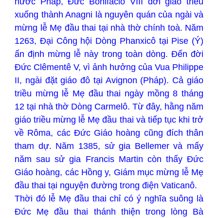
nước Pháp, Đức Bonifaciô VIII dời giáo triều
xuống thành Anagni là nguyên quán của ngài và
mừng lễ Mẹ đầu thai tại nhà thờ chính toà. Năm
1263, Đại Công hội Dòng Phanxicô tại Pise (Ý)
ấn định mừng lễ này trong toàn dòng. Đến đời
Đức Clêmentê V, vì ảnh hưởng của Vua Philippe
II, ngài đặt giáo đô tại Avignon (Pháp). Cả giáo
triều mừng lễ Mẹ đầu thai ngày mồng 8 tháng
12 tại nhà thờ Dòng Carmelô. Từ đây, hằng năm
giáo triều mừng lễ Mẹ đầu thai và tiếp tục khi trở
về Rôma, các Đức Giáo hoàng cũng đích thân
tham dự. Năm 1385, sử gia Bellemer và mấy
năm sau sử gia Francis Martin còn thấy Đức
Giáo hoàng, các Hồng y, Giám mục mừng lễ Mẹ
đầu thai tại nguyện đường trong điện Vaticanô.
Thời đó lễ Mẹ đầu thai chỉ có ý nghĩa suông là
Đức Mẹ đầu thai thánh thiện trong lòng Bà