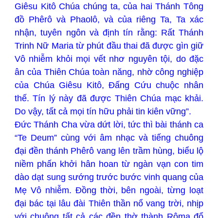
Giêsu Kitô Chúa chúng ta, của hai Thánh Tông
đồ Phêrô và Phaolô, và của riêng Ta, Ta xác
nhận, tuyên ngôn và định tín rằng: Rất Thánh
Trinh Nữ Maria từ phút đầu thai đã được gìn giữ
Vô nhiễm khỏi mọi vết nhơ nguyên tội, do đặc
ân của Thiên Chúa toàn năng, nhờ công nghiệp
của Chúa Giêsu Kitô, Đấng Cứu chuộc nhân
thế. Tín lý này đã được Thiên Chúa mạc khải.
Do vậy, tất cả mọi tín hữu phải tin kiên vững”.
Đức Thánh Cha vừa dứt lời, tức thì bài thánh ca
“Te Deum” cùng với âm nhạc và tiếng chuông
đại đền thánh Phêrô vang lên trầm hùng, biểu lộ
niềm phấn khởi hân hoan từ ngàn vạn con tim
dào dạt sung sướng trước bước vinh quang của
Mẹ Vô nhiễm. Đồng thời, bên ngoài, từng loạt
đại bác tại lâu đài Thiên thần nổ vang trời, nhịp
với chuông tất cả các đền thờ thành Rôma đổ