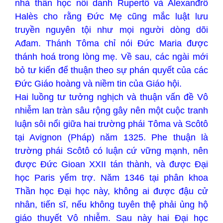
nhà thần học nổi danh Rupertô và Alexanđrô
Halès cho rằng Đức Mẹ cũng mắc luật lưu
truyền nguyên tội như mọi người dòng dõi
Ađam. Thánh Tôma chỉ nói Đức Maria được
thánh hoá trong lòng mẹ. Về sau, các ngài mới
bỏ tư kiến để thuận theo sự phán quyết của các
Đức Giáo hoàng và niềm tin của Giáo hội.
Hai luồng tư tưởng nghịch và thuận vấn đề Vô
nhiễm lan tràn sâu rộng gây nên một cuộc tranh
luận sôi nổi giữa hai trường phái Tôma và Scôtô
tại Avignon (Pháp) năm 1325. Phe thuận là
trường phái Scôtô có luận cứ vững mạnh, nên
được Đức Gioan XXII tán thành, và được Đại
học Paris yểm trợ. Năm 1346 tại phân khoa
Thần học Đại học này, không ai được đậu cử
nhân, tiến sĩ, nếu không tuyên thệ phải ủng hộ
giáo thuyết Vô nhiễm. Sau này hai Đại học