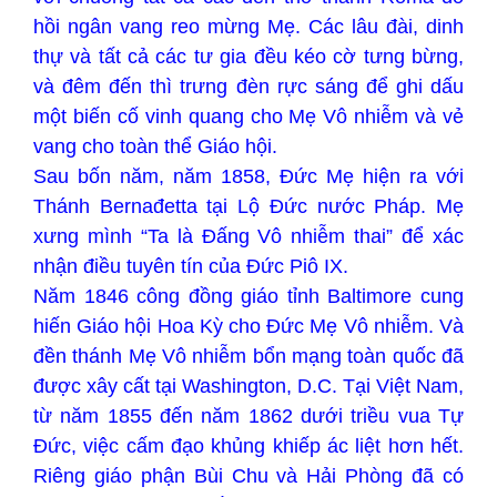
hồi ngân vang reo mừng Mẹ. Các lâu đài, dinh
thự và tất cả các tư gia đều kéo cờ tưng bừng,
và đêm đến thì trưng đèn rực sáng để ghi dấu
một biến cố vinh quang cho Mẹ Vô nhiễm và vẻ
vang cho toàn thể Giáo hội.
Sau bốn năm, năm 1858, Đức Mẹ hiện ra với
Thánh Bernađetta tại Lộ Đức nước Pháp. Mẹ
xưng mình “Ta là Đấng Vô nhiễm thai” để xác
nhận điều tuyên tín của Đức Piô IX.
Năm 1846 công đồng giáo tỉnh Baltimore cung
hiến Giáo hội Hoa Kỳ cho Đức Mẹ Vô nhiễm. Và
đền thánh Mẹ Vô nhiễm bổn mạng toàn quốc đã
được xây cất tại Washington, D.C. Tại Việt Nam,
từ năm 1855 đến năm 1862 dưới triều vua Tự
Đức, việc cấm đạo khủng khiếp ác liệt hơn hết.
Riêng giáo phận Bùi Chu và Hải Phòng đã có