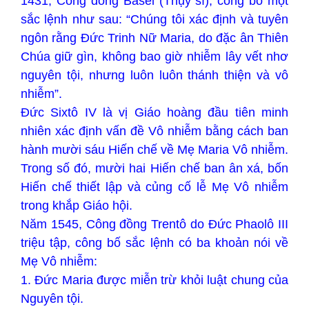
1431, Công đồng Basel (Thụy sĩ), công bố một
sắc lệnh như sau: “Chúng tôi xác định và tuyên
ngôn rằng Đức Trinh Nữ Maria, do đặc ân Thiên
Chúa giữ gìn, không bao giờ nhiễm lây vết nhơ
nguyên tội, nhưng luôn luôn thánh thiện và vô
nhiễm”.
Đức Sixtô IV là vị Giáo hoàng đầu tiên minh
nhiên xác định vấn đề Vô nhiễm bằng cách ban
hành mười sáu Hiến chế về Mẹ Maria Vô nhiễm.
Trong số đó, mười hai Hiến chế ban ân xá, bốn
Hiến chế thiết lập và củng cố lễ Mẹ Vô nhiễm
trong khắp Giáo hội.
Năm 1545, Công đồng Trentô do Đức Phaolô III
triệu tập, công bố sắc lệnh có ba khoản nói về
Mẹ Vô nhiễm:
1. Đức Maria được miễn trừ khỏi luật chung của
Nguyên tội.