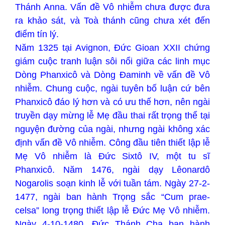
Thánh Anna. Vấn đề Vô nhiễm chưa được đưa
ra khảo sát, và Toà thánh cũng chưa xét đến
điểm tín lý.
Năm 1325 tại Avignon, Đức Gioan XXII chứng
giám cuộc tranh luận sôi nổi giữa các linh mục
Dòng Phanxicô và Dòng Đaminh về vấn đề Vô
nhiễm. Chung cuộc, ngài tuyên bố luận cứ bên
Phanxicô đáo lý hơn và có ưu thế hơn, nên ngài
truyền dạy mừng lễ Mẹ đầu thai rất trọng thể tại
nguyện đường của ngài, nhưng ngài không xác
định vấn đề Vô nhiễm. Công đầu tiên thiết lập lễ
Mẹ Vô nhiễm là Đức Sixtô IV, một tu sĩ
Phanxicô. Năm 1476, ngài dạy Lêonardô
Nogarolis soạn kinh lễ với tuần tám. Ngày 27-2-
1477, ngài ban hành Trọng sắc “Cum prae-
celsa” long trọng thiết lập lễ Đức Mẹ Vô nhiễm.
Ngày 4-10-1480, Đức Thánh Cha ban hành