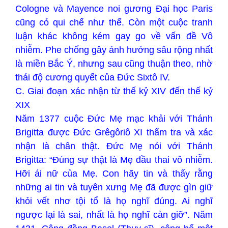
Cologne và Mayence noi gương Đại học Paris
cũng có qui chế như thế. Còn một cuộc tranh
luận khác không kém gay go về vấn đề Vô
nhiễm. Phe chống gây ảnh hưởng sâu rộng nhất
là miền Bắc Ý, nhưng sau cũng thuận theo, nhờ
thái độ cương quyết của Đức Sixtô IV.
C. Giai đoạn xác nhận từ thế kỷ XIV đến thế kỷ
XIX
Năm 1377 cuộc Đức Mẹ mạc khải với Thánh
Brigitta được Đức Grêgôriô XI thẩm tra và xác
nhận là chân thật. Đức Mẹ nói với Thánh
Brigitta: “Đúng sự thật là Mẹ đầu thai vô nhiễm.
Hỡi ái nữ của Mẹ. Con hãy tin và thấy rằng
những ai tin và tuyên xưng Mẹ đã được gìn giữ
khỏi vết nhơ tội tổ là họ nghĩ đúng. Ai nghĩ
ngược lại là sai, nhất là họ nghĩ càn giỡ”. Năm