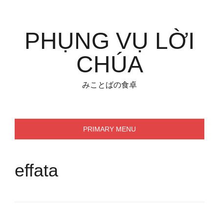
Skip
to
content
PHỤNG VỤ LỜI
CHÚA
みことばの食卓
PRIMARY MENU
effata