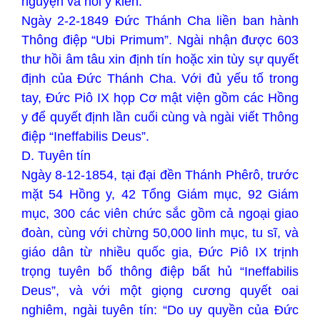
nguyện và hỏi ý kiến.
Ngày 2-2-1849 Đức Thánh Cha liền ban hành
Thông điệp “Ubi Primum”. Ngài nhận được 603
thư hồi âm tâu xin định tín hoặc xin tùy sự quyết
định của Đức Thánh Cha. Với đủ yếu tố trong
tay, Đức Piô IX họp Cơ mật viện gồm các Hồng
y để quyết định lần cuối cùng và ngài viết Thông
điệp “Ineffabilis Deus”.
D. Tuyên tín
Ngày 8-12-1854, tại đại đền Thánh Phêrô, trước
mặt 54 Hồng y, 42 Tổng Giám mục, 92 Giám
mục, 300 các viên chức sắc gồm cả ngoại giao
đoàn, cùng với chừng 50,000 linh mục, tu sĩ, và
giáo dân từ nhiều quốc gia, Đức Piô IX trịnh
trọng tuyên bố thông điệp bất hủ “Ineffabilis
Deus”, và với một giọng cương quyết oai
nghiêm, ngài tuyên tín: “Do uy quyền của Đức