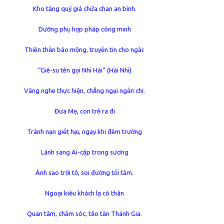
Kho tàng quý giá chứa chan an bình.
Dưỡng phụ hợp pháp công minh
Thiên thần báo mộng, truyền tin cho ngài:
“Giê-su tên gọi Nhi Hài” (Hài Nhi)
Vâng nghe thực hiện, chẳng ngại ngần chi.
Đưa Mẹ, con trẻ ra đi
Tránh nạn giết hại, ngay khi đêm trường
Lánh sang Ai-cập trong sương
Ánh sao trời tỏ, soi đường tối tăm.
Ngoại kiều khách lạ cô thân
Quan tâm, chăm sóc, tảo tần Thánh Gia.