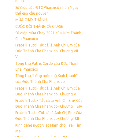
mình
Sứ điệp của ĐTC Phanxicô nhân Ngày
thế giới cầu nguyện
MÙA CHAY THÁNH
CUỘC ĐỜI THÁNH CẢ GIU-SE
Sứ điệp Mùa Chay 2021 của Đức Thánh
Cha Phanxico
Fratelli Tutti-Tất cả là Anh Chị Em của
Đức Thánh Cha Phanxico- Chương VII-
VIII
Tông thư Patris Corde của Đức Thánh
Cha Phanxico
Tông thư “Lòng mến mộ Kinh thánh”
của Đức Thánh Cha Phanxico
Fratelli Tutti-Tất cả là Anh Chị Em của
Đức Thánh Cha Phanxico- Chương V
Fratelli Tutti- Tất cả là Anh Chị Em- Của
Đức Thánh Cha Phanxico- Chương III&IV
Fratelli Tutti -Tất cả là Anh Chị Em- Của
Đức Thánh Cha Phanxico- Chương I&II
Kinh dâng nước Việt Nam cho Trái Tim
Mẹ