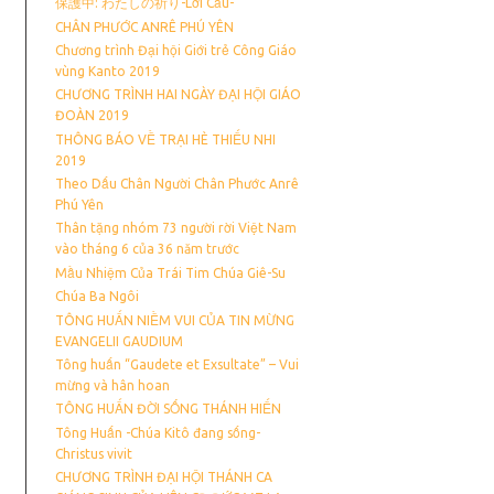
保護中: わたしの祈り-Lời Cầu-
CHÂN PHƯỚC ANRÊ PHÚ YÊN
Chương trình Đại hội Giới trẻ Công Giáo
vùng Kanto 2019
CHƯƠNG TRÌNH HAI NGÀY ĐẠI HỘI GIÁO
ĐOÀN 2019
THÔNG BÁO VỀ TRẠI HÈ THIẾU NHI
2019
Theo Dấu Chân Người Chân Phước Anrê
Phú Yên
Thân tặng nhóm 73 người rời Việt Nam
vào tháng 6 của 36 năm trước
Mầu Nhiệm Của Trái Tim Chúa Giê-Su
Chúa Ba Ngôi
TÔNG HUẤN NIỀM VUI CỦA TIN MỪNG
EVANGELII GAUDIUM
Tông huấn “Gaudete et Exsultate” – Vui
mừng và hân hoan
TÔNG HUẤN ĐỜI SỐNG THÁNH HIẾN
Tông Huấn -Chúa Kitô đang sống-
Christus vivit
CHƯƠNG TRÌNH ĐẠI HỘI THÁNH CA