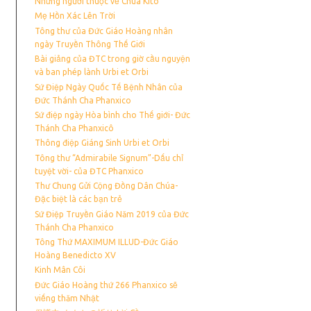
Những người thuộc về Chúa Kito
Mẹ Hồn Xác Lên Trời
Tông thư của Đức Giáo Hoàng nhân
ngày Truyền Thông Thế Giới
Bài giảng của ĐTC trong giờ cầu nguyện
và ban phép lành Urbi et Orbi
Sứ Điệp Ngày Quốc Tế Bệnh Nhân của
Đức Thánh Cha Phanxico
Sứ điệp ngày Hòa bình cho Thế giới- Đức
Thánh Cha Phanxicô
Thông điệp Giáng Sinh Urbi et Orbi
Tông thư “Admirabile Signum”-Dấu chỉ
tuyệt vời- của ĐTC Phanxico
Thư Chung Gửi Cộng Đồng Dân Chúa-
Đặc biệt là các bạn trẻ
Sứ Điệp Truyền Giáo Năm 2019 của Đức
Thánh Cha Phanxico
Tông Thứ MAXIMUM ILLUD-Đức Giáo
Hoàng Benedicto XV
Kinh Mân Côi
Đức Giáo Hoàng thứ 266 Phanxico sẽ
viếng thăm Nhật