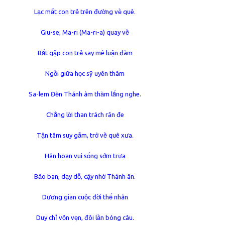
Lạc mất con trẻ trên đường về quê.
Giu-se, Ma-ri (Ma-ri-a) quay về
Bắt gặp con trẻ say mê luận đàm
Ngồi giữa học sỹ uyên thâm
Sa-lem Đền Thánh âm thầm lắng nghe.
Chẳng lời than trách răn đe
Tận tâm suy gẫm, trở về quê xưa.
Hân hoan vui sống sớm trưa
Bảo ban, dạy dỗ, cậy nhờ Thánh ân.
Dương gian cuộc đời thế nhân
Duy chỉ vỏn vẹn, đôi lần bóng câu.