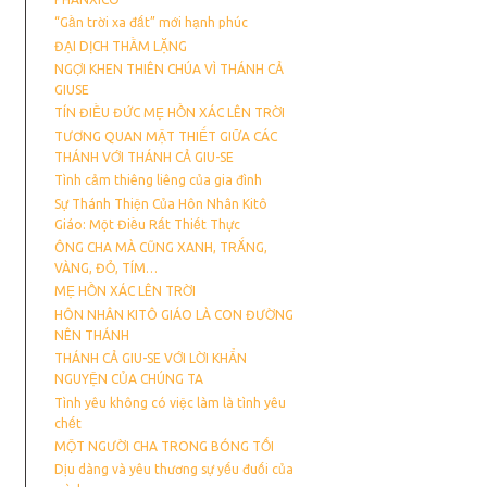
“Gần trời xa đất” mới hạnh phúc
ĐẠI DỊCH THẦM LẶNG
NGỢI KHEN THIÊN CHÚA VÌ THÁNH CẢ
GIUSE
TÍN ĐIỀU ĐỨC MẸ HỒN XÁC LÊN TRỜI
TƯƠNG QUAN MẬT THIẾT GIỮA CÁC
THÁNH VỚI THÁNH CẢ GIU-SE
Tình cảm thiêng liêng của gia đình
Sự Thánh Thiện Của Hôn Nhân Kitô
Giáo: Một Điều Rất Thiết Thực
ÔNG CHA MÀ CŨNG XANH, TRẮNG,
VÀNG, ĐỎ, TÍM…
MẸ HỒN XÁC LÊN TRỜI
HÔN NHÂN KITÔ GIÁO LÀ CON ĐƯỜNG
NÊN THÁNH
THÁNH CẢ GIU-SE VỚI LỜI KHẨN
NGUYỆN CỦA CHÚNG TA
Tình yêu không có việc làm là tình yêu
chết
MỘT NGƯỜI CHA TRONG BÓNG TỐI
Dịu dàng và yêu thương sự yếu đuối của