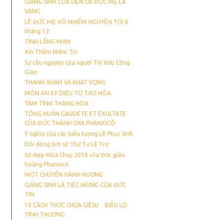
GIÁNG SINH CỦA LIÊN CĐ ĐỨC MẸ LA
VANG
LỄ ĐỨC MẸ VÔ NHIỄM NGUYÊN TỘI 8
tháng 12
TÌNH LÃNG-MẠN
Xin Thêm Niềm Tin
Sự cầu nguyện của người Tín Hữu Công
Giáo
THANH XUÂN VÀ KHÁT VỌNG
MÓN ĂN KỲ DIỆU TỪ TẠO HÓA
TÂM TÌNH THÁNG HOA
TÔNG HUẤN GAUDETE ET EXULTATE
CỦA ĐỨC THÁNH CHA PHANXICÔ
Ý nghĩa của các biểu tượng Lễ Phục Sinh
Ðôi dòng lịch sử Thứ Tư Lễ Tro
Sứ điệp Mùa Chay 2018 của Đức giáo
hoàng Phanxicô
MỘT CHUYẾN HÀNH HƯƠNG
GIÁNG SINH LÀ TIỆC MỪNG CỦA ĐỨC
TIN
10 CÁCH THỨC CHÚA GIÊSU BIỂU LỘ
TÌNH THƯƠNG