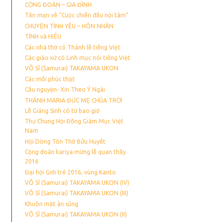
CỘNG ĐOÀN – GIA ĐÌNH
Tản mạn về “Cuộc chiến đấu nội tâm”
CHUYỆN TÌNH YÊU – HÔN NHÂN
TÌNH và HIẾU
Các nhà thờ có Thánh lễ tiếng Việt
Các giáo xứ có Linh mục nói tiếng Việt
VÕ SĨ (Samurai) TAKAYAMA UKON
Các mối phúc thật
Cầu nguyện- Xin Theo Ý Ngài
THÁNH MARIA ĐỨC MẸ CHÚA TRỜI
Lễ Giáng Sinh có từ bao giờ
Thư Chung Hội Đồng Giám Mục Việt
Nam
Hội Dòng Tôn Thờ Bửu Huyết
Cộng đoàn kariya mừng lễ quan thầy
2016
Đại hội Giới trẻ 2016, vùng Kanto
VÕ SĨ (Samurai) TAKAYAMA UKON (IV)
VÕ SĨ (Samurai) TAKAYAMA UKON (III)
Khuôn mặt ân sủng
VÕ SĨ (Samurai) TAKAYAMA UKON (II)