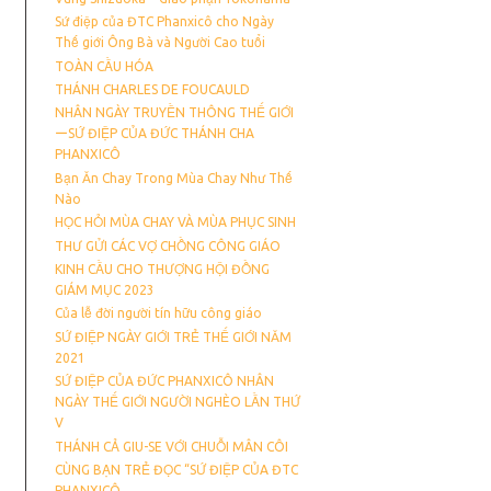
Sứ điệp của ĐTC Phanxicô cho Ngày
Thế giới Ông Bà và Người Cao tuổi
TOÀN CẦU HÓA
THÁNH CHARLES DE FOUCAULD
NHÂN NGÀY TRUYỀN THÔNG THẾ GIỚI
ーSỨ ĐIỆP CỦA ĐỨC THÁNH CHA
PHANXICÔ
Bạn Ăn Chay Trong Mùa Chay Như Thế
Nào
HỌC HỎI MÙA CHAY VÀ MÙA PHỤC SINH
THƯ GỬI CÁC VỢ CHỒNG CÔNG GIÁO
KINH CẦU CHO THƯỢNG HỘI ĐỒNG
GIÁM MỤC 2023
Của lễ đời người tín hữu công giáo
SỨ ĐIỆP NGÀY GIỚI TRẺ THẾ GIỚI NĂM
2021
SỨ ĐIỆP CỦA ĐỨC PHANXICÔ NHÂN
NGÀY THẾ GIỚI NGƯỜI NGHÈO LẦN THỨ
V
THÁNH CẢ GIU-SE VỚI CHUỖI MÂN CÔI
CÙNG BẠN TRẺ ĐỌC “SỨ ĐIỆP CỦA ĐTC
PHANXICÔ