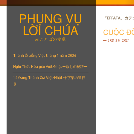
PHỤNG VỤ
「
EFFATA
」カテ
LỜI CHÚA
CUỘC ĐỜ
みことばの食卓
3RD 3月 2021
メニュー
コンテンツへスキップ
Thánh lễ tiếng Việt tháng 1 năm 2026
Nghi Thức Hòa giải Việt-Nhậtー赦しの秘跡ー
14 Đàng Thánh Giá Việt-Nhật-十字架の道行
き