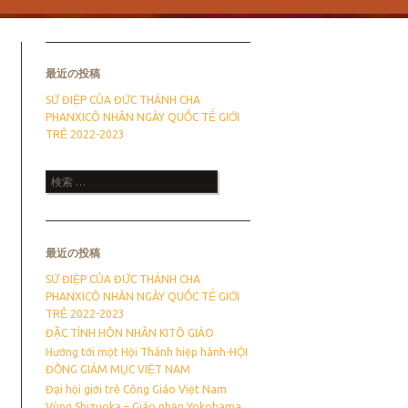
最近の投稿
SỨ ĐIỆP CỦA ĐỨC THÁNH CHA
PHANXICÔ NHÂN NGÀY QUỐC TẾ GIỚI
TRẺ 2022-2023
検索
最近の投稿
SỨ ĐIỆP CỦA ĐỨC THÁNH CHA
PHANXICÔ NHÂN NGÀY QUỐC TẾ GIỚI
TRẺ 2022-2023
ĐẶC TÍNH HÔN NHÂN KITÔ GIÁO
Hướng tới một Hội Thánh hiệp hành-HỘI
ĐỒNG GIÁM MỤC VIỆT NAM
Đại hội giới trẻ Công Giáo Việt Nam
Vùng Shizuoka – Giáo phận Yokohama