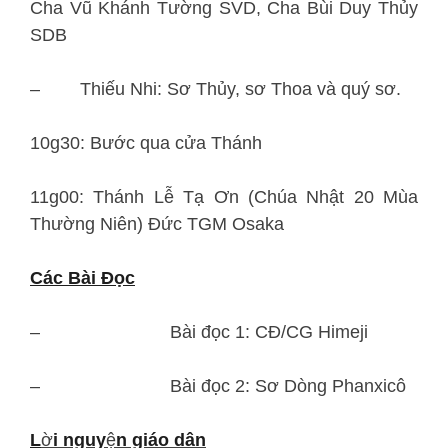
Cha Vũ Khánh Tường SVD, Cha Bùi Duy Thủy
SDB
– Thiếu Nhi: Sơ Thủy, sơ Thoa và quý sơ.
10g30: Bước qua cửa Thánh
11g00: Thánh Lễ Tạ Ơn (Chúa Nhật 20 Mùa
Thường Niên) Đức TGM Osaka
Các Bài Đọc
– Bài đọc 1: CĐ/CG Himeji
– Bài đọc 2: Sơ Dòng Phanxicô
L
ờ
i nguy
ệ
n giáo dân