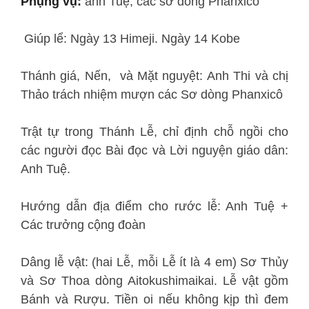
Phụng vụ:
anh Tuệ, các sơ dòng Phanxicô
Giúp lể: Ngày 13 Himeji. Ngày 14 Kobe
Thánh giá, Nến, và Mặt nguyệt: Anh Thi và chị
Thảo trách nhiệm mượn các Sơ dòng Phanxicô
Trật tự trong Thánh Lễ, chỉ định chỗ ngồi cho
các người đọc Bài đọc và Lời nguyện giáo dân:
Anh Tuệ.
Hướng dẫn địa điểm cho rước lễ: Anh Tuệ +
Các trưởng cộng đoàn
Dâng lễ vật: (hai Lễ, mỗi Lễ ít là 4 em) Sơ Thủy
và Sơ Thoa dòng Aitokushimaikai. Lễ vật gồm
Bánh và Rượu. Tiền oi nếu không kịp thì đem