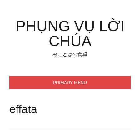
Skip
to
content
PHỤNG VỤ LỜI
CHÚA
みことばの食卓
PRIMARY MENU
effata