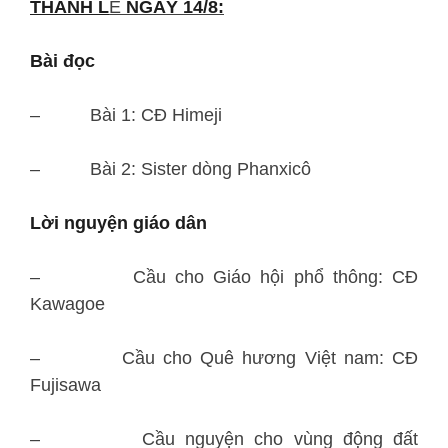
THÁNH L
Ễ
NGÀY 14/8:
Bài đọc
– Bài 1: CĐ Himeji
– Bài 2: Sister dòng Phanxicô
Lời nguyện giáo dân
– Cầu cho Giáo hội phổ thông: CĐ
Kawagoe
– Cầu cho Quê hương Việt nam: CĐ
Fujisawa
– Cầu nguyện cho vùng động đất